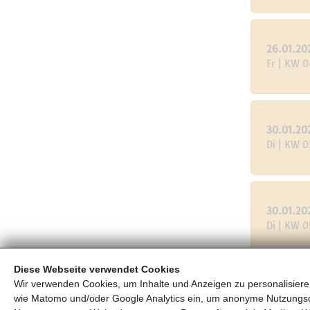
26.01.20
Fr | KW 0
30.01.20
Di | KW 0
30.01.20
Di | KW 0
Diese Webseite verwendet Cookies
Wir verwenden Cookies, um Inhalte und Anzeigen zu personalisieren
31.01.20
wie Matomo und/oder Google Analytics ein, um anonyme Nutzungs
Mi | KW 