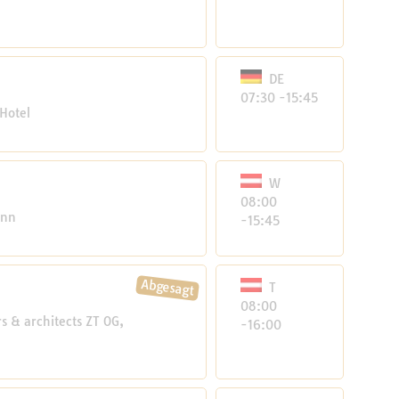
DE
07:30 -15:45
 Hotel
W
08:00
unn
-15:45
T
08:00
 & architects ZT OG,
-16:00