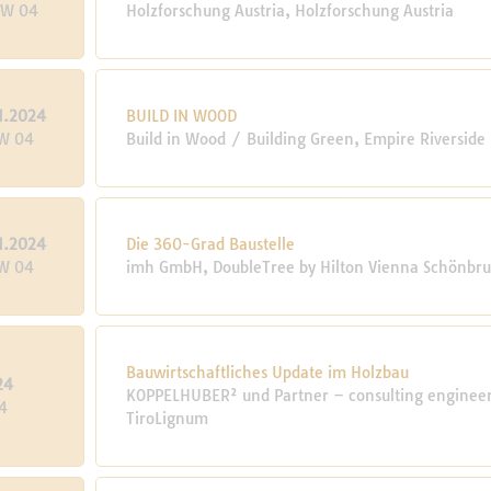
KW 04
Holzforschung Austria, Holzforschung Austria
1.2024
BUILD IN WOOD
KW 04
Build in Wood / Building Green, Empire Riverside
1.2024
Die 360-Grad Baustelle
KW 04
imh GmbH, DoubleTree by Hilton Vienna Schönbr
Bauwirtschaftliches Update im Holzbau
24
KOPPELHUBER² und Partner – consulting engineers
4
TiroLignum