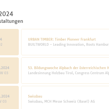
 2024
staltungen
24
URBAN TIMBER: Timber Pioneer Frankfurt
02
BUILTWORLD – Leading Innovation, Roots Hambur
1.2024
53. Bildungswoche Alpbach der österreichischen
KW 03
Landesinnung Holzbau Tirol, Congress Centrum Al
1.2024
Swissbau
W 03
Swissbau, MCH Messe Schweiz (Basel) AG