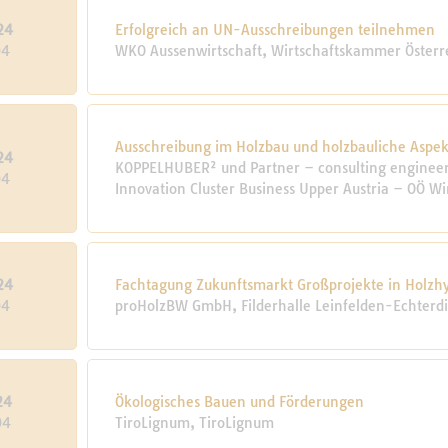
24
Erfolgreich an UN-Ausschreibungen teilnehmen
04
WKO Aussenwirtschaft, Wirtschaftskammer Österr
Ausschreibung im Holzbau und holzbauliche Aspek
24
KOPPELHUBER² und Partner – consulting engineers
04
Innovation Cluster Business Upper Austria – OÖ W
24
Fachtagung Zukunftsmarkt Großprojekte in Holzh
04
proHolzBW GmbH, Filderhalle Leinfelden-Echterd
24
Ökologisches Bauen und Förderungen
04
TiroLignum, TiroLignum