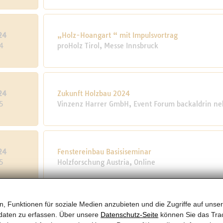
24
„Holz-Hoangart “ mit Impulsvortrag
4
proHolz Tirol, Messe Innsbruck
24
Zukunft Holzbau 2024
5
Vinzenz Harrer GmbH, Event Forum backaldrin 
24
Fenstereinbau Basisiseminar
5
Holzforschung Austria, Online
, Funktionen für soziale Medien anzubieten und die Zugriffe auf unser
24
8. BSP SEMINAR
daten zu erfassen. Über unsere
Datenschutz-Seite
können Sie das Trac
05
Rothoblaas, Rothoblaas Headquarters