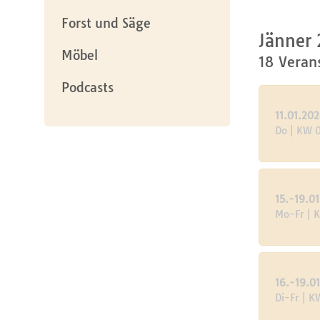
Forst und Säge
Jänner
Möbel
18 Veran
Podcasts
11.01.20
Do | KW 
15.-19.0
Mo-Fr | 
16.-19.0
Di-Fr | K