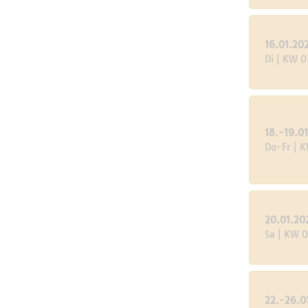
16.01.20
Di | KW 0
18.-19.0
Do-Fr | 
20.01.20
Sa | KW 
22.-26.0