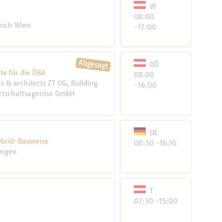
W
08:00
eich Wien
-17:00
OÖ
te für die ÖBA
08:00
 & architects ZT OG, Building
-16:00
irtschaftsagentur GmbH
DE
ybrid-Bauweise
08:30 -16:15
ingen
T
07:30 -15:00