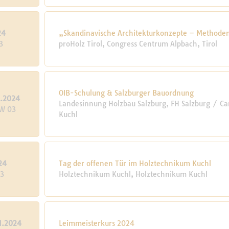
24
„Skandinavische Architekturkonzepte – Methoden
3
proHolz Tirol, Congress Centrum Alpbach, Tirol
OIB-Schulung & Salzburger Bauordnung
1.2024
Landesinnung Holzbau Salzburg, FH Salzburg / Ca
KW 03
Kuchl
24
Tag der offenen Tür im Holztechnikum Kuchl
03
Holztechnikum Kuchl, Holztechnikum Kuchl
1.2024
Leimmeisterkurs 2024