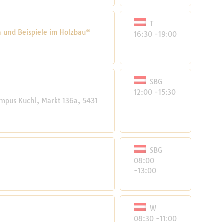
T
 und Beispiele im Holzbau“
16:30 -19:00
SBG
12:00 -15:30
mpus Kuchl, Markt 136a, 5431
SBG
08:00
-13:00
W
08:30 -11:00