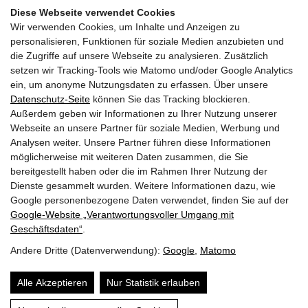
Diese Webseite verwendet Cookies
17:00 -19:00
Wir verwenden Cookies, um Inhalte und Anzeigen zu
personalisieren, Funktionen für soziale Medien anzubieten und
die Zugriffe auf unsere Webseite zu analysieren. Zusätzlich
29.10.2024
setzen wir Tracking-Tools wie Matomo und/oder Google Analytics
Di | KW 44
ein, um anonyme Nutzungsdaten zu erfassen. Über unsere
Datenschutz-Seite
können Sie das Tracking blockieren.
Außerdem geben wir Informationen zu Ihrer Nutzung unserer
Ausschreibung und ÖBA im Holzbau
Webseite an unsere Partner für soziale Medien, Werbung und
Überbau Bildungs-GmbH, Online
Analysen weiter. Unsere Partner führen diese Informationen
möglicherweise mit weiteren Daten zusammen, die Sie
bereitgestellt haben oder die im Rahmen Ihrer Nutzung der
13:00 -16:00
Dienste gesammelt wurden. Weitere Informationen dazu, wie
Google personenbezogene Daten verwendet, finden Sie auf der
Google‑Website „Verantwortungsvoller Umgang mit
Seiten drucken
Geschäftsdaten“
.
Andere Dritte (Datenverwendung):
Google
,
Matomo
© 2026 | Dein Date mit Holz.
powered by
KOPPELHUBER² und
Partner ZT OG
|
Alle Akzeptieren
Nur Statistik erlauben
Über uns
Datenschutz
Impressum