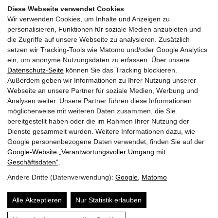
Diese Webseite verwendet Cookies
17:00 -19:00
Wir verwenden Cookies, um Inhalte und Anzeigen zu
personalisieren, Funktionen für soziale Medien anzubieten und
die Zugriffe auf unsere Webseite zu analysieren. Zusätzlich
29.10.2024
setzen wir Tracking-Tools wie Matomo und/oder Google Analytics
Di | KW 44
ein, um anonyme Nutzungsdaten zu erfassen. Über unsere
Datenschutz-Seite
können Sie das Tracking blockieren.
Außerdem geben wir Informationen zu Ihrer Nutzung unserer
Ausschreibung und ÖBA im Holzbau
Webseite an unsere Partner für soziale Medien, Werbung und
Überbau Bildungs-GmbH, Online
Analysen weiter. Unsere Partner führen diese Informationen
möglicherweise mit weiteren Daten zusammen, die Sie
bereitgestellt haben oder die im Rahmen Ihrer Nutzung der
13:00 -16:00
Dienste gesammelt wurden. Weitere Informationen dazu, wie
Google personenbezogene Daten verwendet, finden Sie auf der
Google‑Website „Verantwortungsvoller Umgang mit
Seiten drucken
Geschäftsdaten“
.
Andere Dritte (Datenverwendung):
Google
,
Matomo
© 2026 | Dein Date mit Holz.
powered by
KOPPELHUBER² und
Partner ZT OG
|
Alle Akzeptieren
Nur Statistik erlauben
Über uns
Datenschutz
Impressum