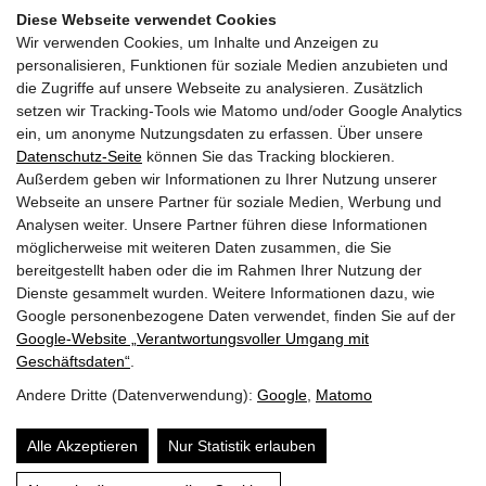
Diese Webseite verwendet Cookies
17:00 -19:00
Wir verwenden Cookies, um Inhalte und Anzeigen zu
personalisieren, Funktionen für soziale Medien anzubieten und
die Zugriffe auf unsere Webseite zu analysieren. Zusätzlich
29.10.2024
setzen wir Tracking-Tools wie Matomo und/oder Google Analytics
Di | KW 44
ein, um anonyme Nutzungsdaten zu erfassen. Über unsere
Datenschutz-Seite
können Sie das Tracking blockieren.
Außerdem geben wir Informationen zu Ihrer Nutzung unserer
Ausschreibung und ÖBA im Holzbau
Webseite an unsere Partner für soziale Medien, Werbung und
Überbau Bildungs-GmbH, Online
Analysen weiter. Unsere Partner führen diese Informationen
möglicherweise mit weiteren Daten zusammen, die Sie
bereitgestellt haben oder die im Rahmen Ihrer Nutzung der
13:00 -16:00
Dienste gesammelt wurden. Weitere Informationen dazu, wie
Google personenbezogene Daten verwendet, finden Sie auf der
Google‑Website „Verantwortungsvoller Umgang mit
Seiten drucken
Geschäftsdaten“
.
Andere Dritte (Datenverwendung):
Google
,
Matomo
© 2026 | Dein Date mit Holz.
powered by
KOPPELHUBER² und
Partner ZT OG
|
Alle Akzeptieren
Nur Statistik erlauben
Über uns
Datenschutz
Impressum