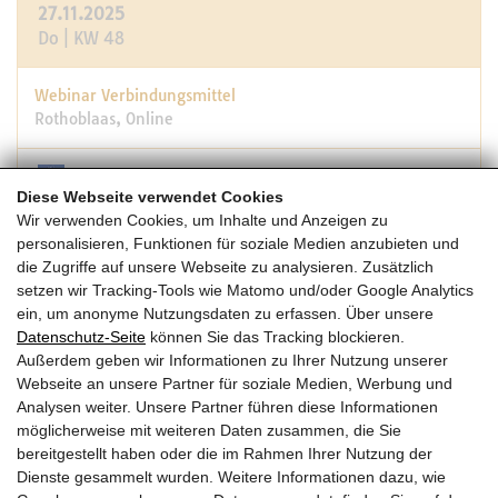
27.11.2025
Do | KW 48
Webinar Verbindungsmittel
Rothoblaas, Online
Diese Webseite verwendet Cookies
08:00 -09:00
Wir verwenden Cookies, um Inhalte und Anzeigen zu
personalisieren, Funktionen für soziale Medien anzubieten und
die Zugriffe auf unsere Webseite zu analysieren. Zusätzlich
27.11.2025
setzen wir Tracking-Tools wie Matomo und/oder Google Analytics
Do | KW 48
ein, um anonyme Nutzungsdaten zu erfassen. Über unsere
Datenschutz-Seite
können Sie das Tracking blockieren.
Außerdem geben wir Informationen zu Ihrer Nutzung unserer
Webinar Brandschutz
Webseite an unsere Partner für soziale Medien, Werbung und
Rothoblaas, Online
Analysen weiter. Unsere Partner führen diese Informationen
möglicherweise mit weiteren Daten zusammen, die Sie
bereitgestellt haben oder die im Rahmen Ihrer Nutzung der
14:30 -15:30
Dienste gesammelt wurden. Weitere Informationen dazu, wie