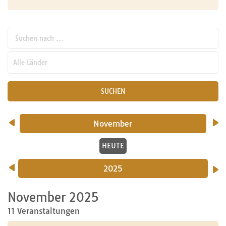
Suchen nach ...
pw_l
SUCHEN
November
HEUTE
2025
November 2025
11 Veranstaltungen