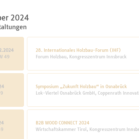
er 2024
taltungen
2.2024
28. Internationales Holzbau-Forum (IHF)
KW 49
Forum Holzbau, Kongresszentrum Innsbruck
24
Symposium „Zukunft Holzbau“ in Osnabrück
49
Lok-Viertel Osnabrück GmbH, Coppenrath Innovat
24
B2B WOOD CONNECT 2024
49
Wirtschaftskammer Tirol, Kongresszentrum Innsb