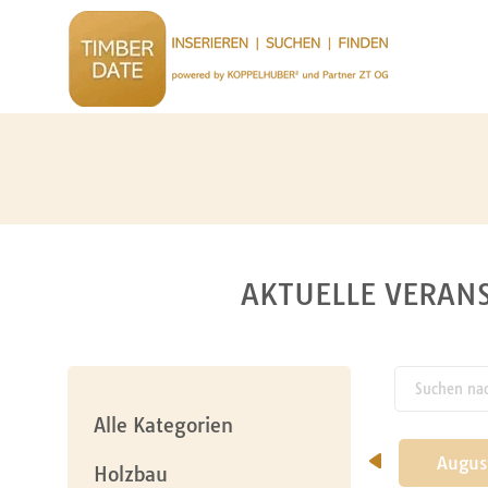
AKTUELLE VERANS
Suchen nach
pw_l
Alle Kategorien
Mai
Juni
Juli
Augus
Holzbau