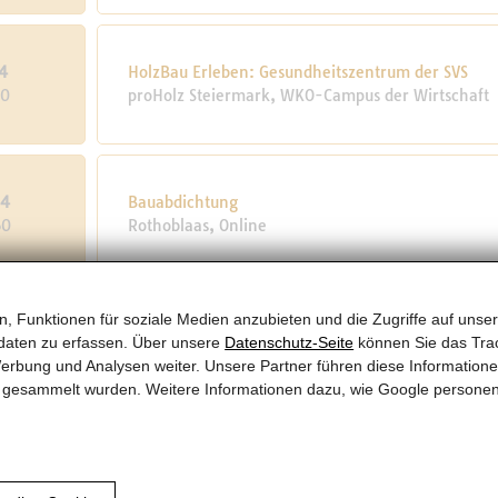
4
HolzBau Erleben: Gesundheitszentrum der SVS
50
proHolz Steiermark, WKO-Campus der Wirtschaft
24
Bauabdichtung
50
Rothoblaas, Online
, Funktionen für soziale Medien anzubieten und die Zugriffe auf unser
24
IQ Holz Plan – Informationsveranstaltung
daten zu erfassen. Über unsere
Datenschutz-Seite
können Sie das Trac
1
Universität Innsbruck, Online
erbung und Analysen weiter. Unsere Partner führen diese Information
te gesammelt wurden. Weitere Informationen dazu, wie Google persone