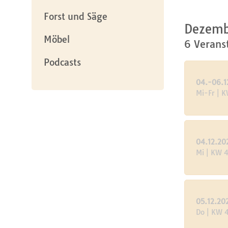
Forst und Säge
Dezemb
Möbel
6 Verans
Podcasts
04.-06.1
Mi-Fr | 
04.12.20
Mi | KW 
05.12.20
Do | KW 