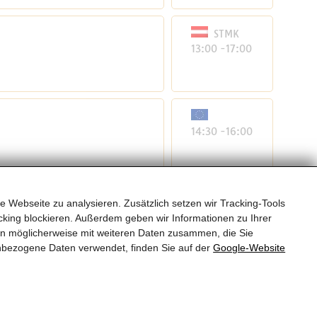
STMK
13:00 -17:00
14:30 -16:00
e Webseite zu analysieren. Zusätzlich setzen wir Tracking-Tools
15:00 -17:00
king blockieren. Außerdem geben wir Informationen zu Ihrer
en möglicherweise mit weiteren Daten zusammen, die Sie
nbezogene Daten verwendet, finden Sie auf der
Google‑Website
Seiten drucken