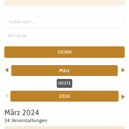
Suchen nach ...
pw_l
SUCHEN
März
HEUTE
2024
März 2024
24 Veranstaltungen