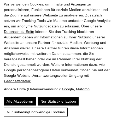
Wir verwenden Cookies, um Inhalte und Anzeigen zu
personalisieren, Funktionen für soziale Medien anzubieten und
die Zugriffe auf unsere Webseite zu analysieren. Zusätzlich
28.03.2024
setzen wir Tracking-Tools wie Matomo und/oder Google Analytics
Do | KW 13
ein, um anonyme Nutzungsdaten zu erfassen. Über unsere
Datenschutz-Seite
können Sie das Tracking blockieren.
Außerdem geben wir Informationen zu Ihrer Nutzung unserer
Seminar: Bauphysik Teil 2 Feuchte- & Wärmeschutz
Webseite an unsere Partner für soziale Medien, Werbung und
Holztechnikum Kuchl, ISOCELL GmbH CO KG
Analysen weiter. Unsere Partner führen diese Informationen
möglicherweise mit weiteren Daten zusammen, die Sie
SBG
bereitgestellt haben oder die im Rahmen Ihrer Nutzung der
12:00 -17:00
Dienste gesammelt wurden. Weitere Informationen dazu, wie
Google personenbezogene Daten verwendet, finden Sie auf der
Google‑Website „Verantwortungsvoller Umgang mit
Seiten drucken
Geschäftsdaten“
.
Andere Dritte (Datenverwendung):
Google
,
Matomo
© 2026 | Dein Date mit Holz.
powered by
KOPPELHUBER² und
Partner ZT OG
|
Alle Akzeptieren
Nur Statistik erlauben
Über uns
Datenschutz
Impressum
Nur unbedingt notwendige Cookies