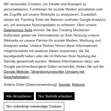
Wir verwenden Cookies, um Inhalte und Anzeigen zu
personalisieren, Funktionen für soziale Medien anzubieten und
die Zugriffe auf unsere Webseite zu analysieren. Zusätzlich
28.03.2024
setzen wir Tracking-Tools wie Matomo und/oder Google Analytics
Do | KW 13
ein, um anonyme Nutzungsdaten zu erfassen. Über unsere
Datenschutz-Seite
können Sie das Tracking blockieren.
Außerdem geben wir Informationen zu Ihrer Nutzung unserer
Seminar: Bauphysik Teil 2 Feuchte- & Wärmeschutz
Webseite an unsere Partner für soziale Medien, Werbung und
Holztechnikum Kuchl, ISOCELL GmbH CO KG
Analysen weiter. Unsere Partner führen diese Informationen
möglicherweise mit weiteren Daten zusammen, die Sie
SBG
bereitgestellt haben oder die im Rahmen Ihrer Nutzung der
12:00 -17:00
Dienste gesammelt wurden. Weitere Informationen dazu, wie
Google personenbezogene Daten verwendet, finden Sie auf der
Google‑Website „Verantwortungsvoller Umgang mit
Seiten drucken
Geschäftsdaten“
.
Andere Dritte (Datenverwendung):
Google
,
Matomo
© 2026 | Dein Date mit Holz.
powered by
KOPPELHUBER² und
Partner ZT OG
|
Alle Akzeptieren
Nur Statistik erlauben
Über uns
Datenschutz
Impressum
Nur unbedingt notwendige Cookies