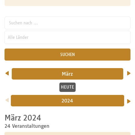
Suchen nach ...
pw_l
SUCHEN
März
HEUTE
2024
März 2024
24 Veranstaltungen