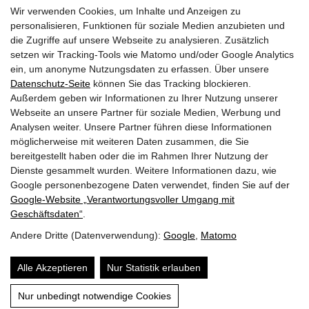
Wir verwenden Cookies, um Inhalte und Anzeigen zu
personalisieren, Funktionen für soziale Medien anzubieten und
die Zugriffe auf unsere Webseite zu analysieren. Zusätzlich
28.03.2024
setzen wir Tracking-Tools wie Matomo und/oder Google Analytics
Do | KW 13
ein, um anonyme Nutzungsdaten zu erfassen. Über unsere
Datenschutz-Seite
können Sie das Tracking blockieren.
Außerdem geben wir Informationen zu Ihrer Nutzung unserer
Seminar: Bauphysik Teil 2 Feuchte- & Wärmeschutz
Webseite an unsere Partner für soziale Medien, Werbung und
Holztechnikum Kuchl, ISOCELL GmbH CO KG
Analysen weiter. Unsere Partner führen diese Informationen
möglicherweise mit weiteren Daten zusammen, die Sie
SBG
bereitgestellt haben oder die im Rahmen Ihrer Nutzung der
12:00 -17:00
Dienste gesammelt wurden. Weitere Informationen dazu, wie
Google personenbezogene Daten verwendet, finden Sie auf der
Google‑Website „Verantwortungsvoller Umgang mit
Seiten drucken
Geschäftsdaten“
.
Andere Dritte (Datenverwendung):
Google
,
Matomo
© 2026 | Dein Date mit Holz.
powered by
KOPPELHUBER² und
Partner ZT OG
|
Alle Akzeptieren
Nur Statistik erlauben
Über uns
Datenschutz
Impressum
Nur unbedingt notwendige Cookies