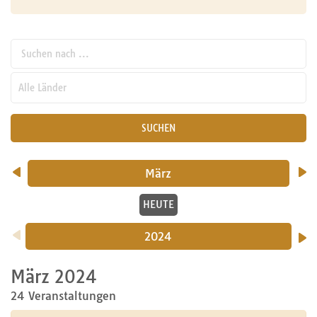
Suchen nach ...
pw_l
SUCHEN
März
HEUTE
2024
März 2024
24 Veranstaltungen