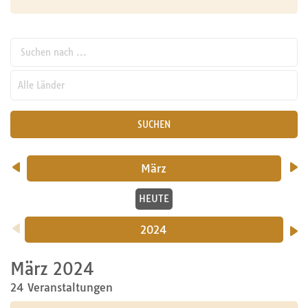
Suchen nach ...
pw_l
SUCHEN
März
HEUTE
2024
März 2024
24 Veranstaltungen