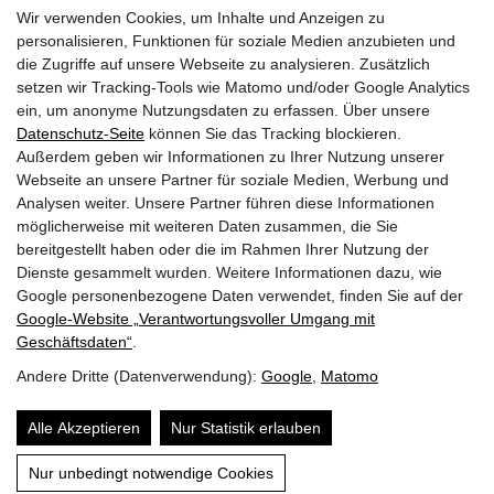
Wir verwenden Cookies, um Inhalte und Anzeigen zu
personalisieren, Funktionen für soziale Medien anzubieten und
die Zugriffe auf unsere Webseite zu analysieren. Zusätzlich
28.03.2024
setzen wir Tracking-Tools wie Matomo und/oder Google Analytics
Do | KW 13
ein, um anonyme Nutzungsdaten zu erfassen. Über unsere
Datenschutz-Seite
können Sie das Tracking blockieren.
Außerdem geben wir Informationen zu Ihrer Nutzung unserer
Seminar: Bauphysik Teil 2 Feuchte- & Wärmeschutz
Webseite an unsere Partner für soziale Medien, Werbung und
Holztechnikum Kuchl, ISOCELL GmbH CO KG
Analysen weiter. Unsere Partner führen diese Informationen
möglicherweise mit weiteren Daten zusammen, die Sie
SBG
bereitgestellt haben oder die im Rahmen Ihrer Nutzung der
12:00 -17:00
Dienste gesammelt wurden. Weitere Informationen dazu, wie
Google personenbezogene Daten verwendet, finden Sie auf der
Google‑Website „Verantwortungsvoller Umgang mit
Seiten drucken
Geschäftsdaten“
.
Andere Dritte (Datenverwendung):
Google
,
Matomo
© 2026 | Dein Date mit Holz.
powered by
KOPPELHUBER² und
Partner ZT OG
|
Alle Akzeptieren
Nur Statistik erlauben
Über uns
Datenschutz
Impressum
Nur unbedingt notwendige Cookies