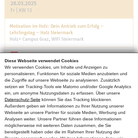
28.03.2025
Fr | KW 13
Motivation im Holz: Dein Antrieb zum Erfolg –
Lehrlingstag – Holz Steiermark
Holz+ Campus Graz, WIFI Steiermark
STMK
Diese Webseite verwendet Cookies
08:00 -18:00
Wir verwenden Cookies, um Inhalte und Anzeigen zu
personalisieren, Funktionen für soziale Medien anzubieten und
die Zugriffe auf unsere Webseite zu analysieren. Zusätzlich
12.-27.03.2025
setzen wir Tracking-Tools wie Matomo und/oder Google Analytics
Do-Do | KW 11
ein, um anonyme Nutzungsdaten zu erfassen. Über unsere
Datenschutz-Seite
können Sie das Tracking blockieren.
Außerdem geben wir Informationen zu Ihrer Nutzung unserer
Webinar Verbindungsmittel
Webseite an unsere Partner für soziale Medien, Werbung und
Rothoblaas, Online
Analysen weiter. Unsere Partner führen diese Informationen
möglicherweise mit weiteren Daten zusammen, die Sie
bereitgestellt haben oder die im Rahmen Ihrer Nutzung der
08:00 -09:00