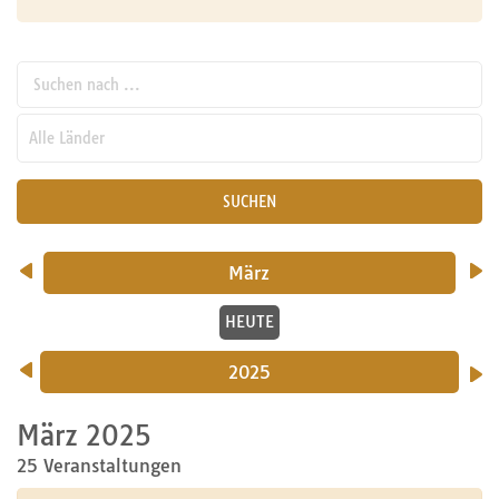
Suchen nach ...
pw_l
SUCHEN
März
HEUTE
2025
März 2025
25 Veranstaltungen