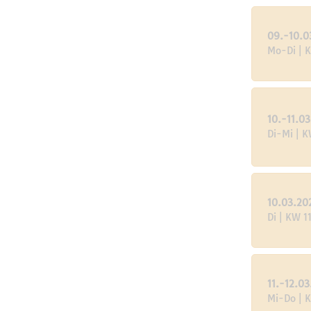
09.-10.0
Mo-Di | 
10.-11.0
Di-Mi | K
10.03.20
Di | KW 1
11.-12.0
Mi-Do | 