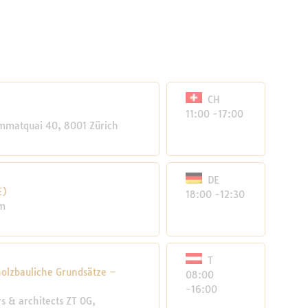
CH
11:00 -17:00
mmatquai 40, 8001 Zürich
DE
E)
18:00 -12:30
im
T
olzbauliche Grundsätze –
08:00
-16:00
 & architects ZT OG,