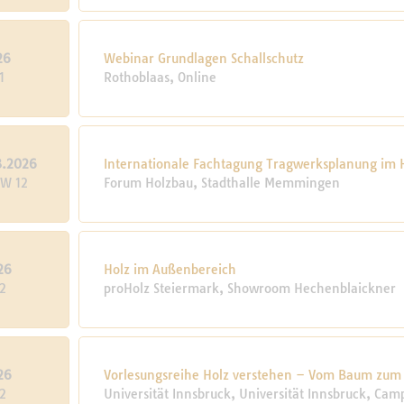
26
Webinar Grundlagen Schallschutz
1
Rothoblaas, Online
3.2026
Internationale Fachtagung Tragwerksplanung im
KW 12
Forum Holzbau, Stadthalle Memmingen
26
Holz im Außenbereich
2
proHolz Steiermark, Showroom Hechenblaickner
26
Vorlesungsreihe Holz verstehen – Vom Baum zum
2
Universität Innsbruck, Univer­sität Inns­bruck, Ca