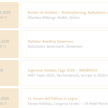
3.2026
Kosten im Holzbau – Kostenplanung, Kalkulation
KW 11
Überbau Bildungs-GmbH, Online
3.2026
Holzbau-Roadtrip Slowenien
W 11
Holzcluster Steiermark, Slowenien
26
Ingenieur Holzbau Tage 2026 – INNSBRUCK
1
IHBT Team 2026, Das Innsbruck, Innrain 3, 6020 
3.2026
13. Forum dell’Edilizia in Legno
KW 11
Forum Holzbau, Congress Center – TH Hotel Parchi