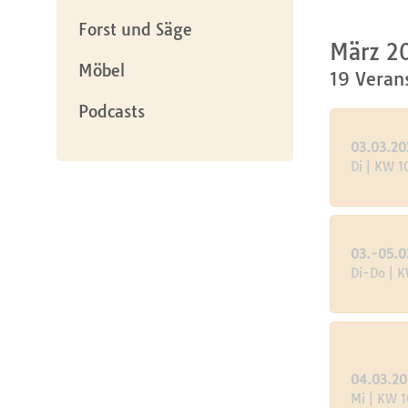
Forst und Säge
März 2
Möbel
19 Veran
Podcasts
03.03.20
Di | KW 1
03.-05.0
Di-Do | 
04.03.2
Mi | KW 1