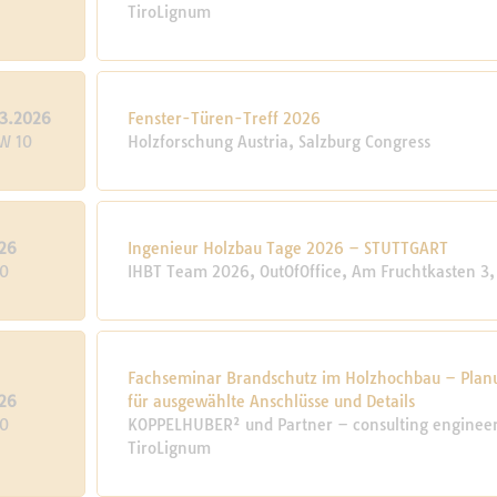
TiroLignum
3.2026
Fenster-Türen-Treff 2026
KW 10
Holzforschung Austria, Salzburg Congress
26
Ingenieur Holzbau Tage 2026 – STUTTGART
10
IHBT Team 2026, OutOfOffice, Am Fruchtkasten 3, 
Fachseminar Brandschutz im Holzhochbau – Plan
26
für ausgewählte Anschlüsse und Details
10
KOPPELHUBER² und Partner – consulting engineers
TiroLignum