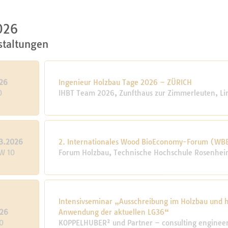
026
staltungen
26
Ingenieur Holzbau Tage 2026 – ZÜRICH
0
IHBT Team 2026, Zunfthaus zur Zimmerleuten, Li
3.2026
2. Internationales Wood BioEconomy-Forum (WB
KW 10
Forum Holzbau, Technische Hochschule Rosenhe
Intensivseminar „Ausschreibung im Holzbau und h
026
Anwendung der aktuellen LG36“
0
KOPPELHUBER² und Partner – consulting engineers