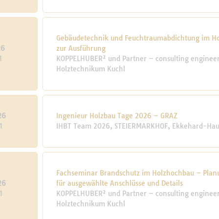
Gebäudetechnik und Feuchtraumabdichtung im Hol
26
zur Ausführung
1
KOPPELHUBER² und Partner – consulting engineers
Holztechnikum Kuchl
26
Ingenieur Holzbau Tage 2026 – GRAZ
1
IHBT Team 2026, STEIERMARKHOF, Ekkehard-Haue
Fachseminar Brandschutz im Holzhochbau – Plan
26
für ausgewählte Anschlüsse und Details
1
KOPPELHUBER² und Partner – consulting engineers
Holztechnikum Kuchl