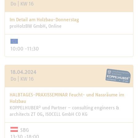
Do | KW 16
Im Detail am Holzbau-Donnerstag
proHolzBW GmbH, Online
10:00 -11:30
18.04.2024
Do | KW 16
HALBTAGES-PRAXISSEMINAR Feucht- und Nassräume im
Holzbau
KOPPELHUBER² und Partner – consulting engineers &
architects ZT OG, ISOCELL GmbH CO KG
SBG
13:30 -18:00