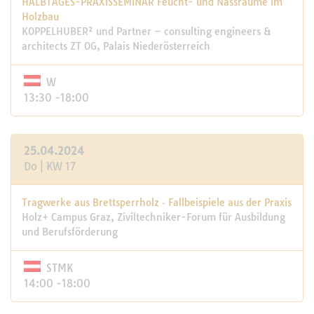
HALBTAGES-PRAXISSEMINAR Feucht- und Nassräume im
Holzbau
KOPPELHUBER² und Partner – consulting engineers &
architects ZT OG, Palais Niederösterreich
W
13:30 -18:00
25.04.2024
Do | KW 17
Tragwerke aus Brettsperrholz ‑ Fallbeispiele aus der Praxis
Holz+ Campus Graz, Ziviltechniker-Forum für Ausbildung
und Berufsförderung
STMK
14:00 -18:00