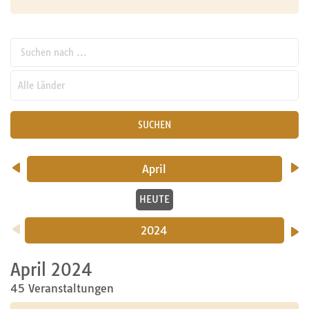
Suchen nach ...
pw_l
SUCHEN
April
HEUTE
2024
April 2024
45 Veranstaltungen