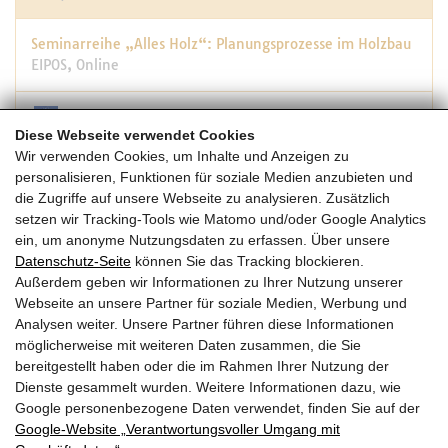
Seminarreihe „Alles Holz“: Planungsprozesse im Holzbau
EIPOS, Online
Diese Webseite verwendet Cookies
09:00 -11:15
Wir verwenden Cookies, um Inhalte und Anzeigen zu
personalisieren, Funktionen für soziale Medien anzubieten und
die Zugriffe auf unsere Webseite zu analysieren. Zusätzlich
29.05.2024
setzen wir Tracking-Tools wie Matomo und/oder Google Analytics
Mi | KW 22
ein, um anonyme Nutzungsdaten zu erfassen. Über unsere
Datenschutz-Seite
können Sie das Tracking blockieren.
Außerdem geben wir Informationen zu Ihrer Nutzung unserer
proHolz Student Trophy woodencity – Preisverleihung
Webseite an unsere Partner für soziale Medien, Werbung und
proHolz Austria, TU Wien, Karlsplatz 13, 1040 Wien
Analysen weiter. Unsere Partner führen diese Informationen
möglicherweise mit weiteren Daten zusammen, die Sie
W
bereitgestellt haben oder die im Rahmen Ihrer Nutzung der
08:00 -17:00
Dienste gesammelt wurden. Weitere Informationen dazu, wie
Google personenbezogene Daten verwendet, finden Sie auf der
Google‑Website „Verantwortungsvoller Umgang mit
Seiten drucken