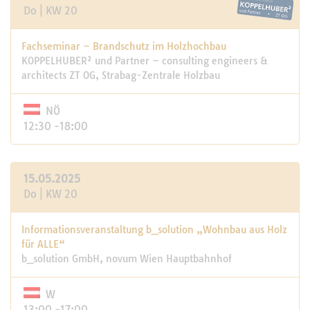
Do | KW 20
Fachseminar – Brandschutz im Holzhochbau
KOPPELHUBER² und Partner – consulting engineers &
architects ZT OG, Strabag-Zentrale Holzbau
NÖ
12:30 -18:00
15.05.2025
Do | KW 20
Informationsveranstaltung b_solution „Wohnbau aus Holz
für ALLE“
b_solution GmbH, novum Wien Hauptbahnhof
W
13:00 -17:00