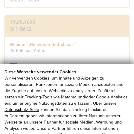
27.05.2025
Di | KW 22
Webinar „Neues von Rothoblaas“
Rothoblaas, Online
Diese Webseite verwendet Cookies
15:30 -17:00
Wir verwenden Cookies, um Inhalte und Anzeigen zu
personalisieren, Funktionen für soziale Medien anzubieten und
die Zugriffe auf unsere Webseite zu analysieren. Zusätzlich
21.-21.05.2025
setzen wir Tracking-Tools wie Matomo und/oder Google Analytics
Do-Mi | KW 21
ein, um anonyme Nutzungsdaten zu erfassen. Über unsere
Datenschutz-Seite
können Sie das Tracking blockieren.
Außerdem geben wir Informationen zu Ihrer Nutzung unserer
Webinar Verbindungsmittel
Webseite an unsere Partner für soziale Medien, Werbung und
Rothoblaas, Online
Analysen weiter. Unsere Partner führen diese Informationen