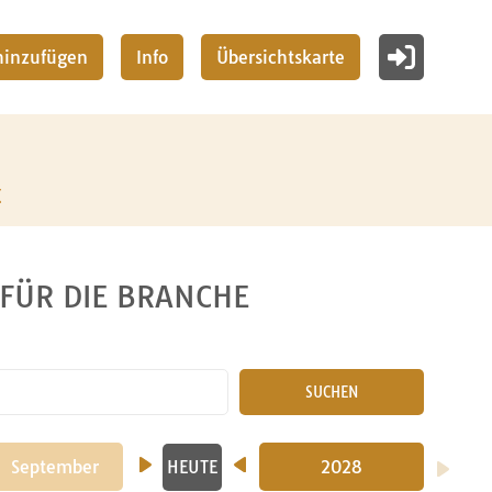
 hinzufügen
Info
Übersichtskarte
z
 FÜR DIE BRANCHE
SUCHEN
2026
September
2027
Oktober
November
2028
Deze
HEUTE