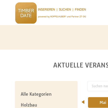
AKTUELLE VERANS
Suchen nach
pw_l
Alle Kategorien
Februar
März
April
Mai
Holzbau