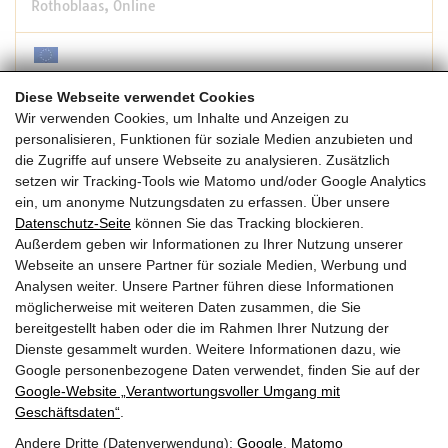
Rothoblaas, Online
15:30 -17:00
Diese Webseite verwendet Cookies
Wir verwenden Cookies, um Inhalte und Anzeigen zu
personalisieren, Funktionen für soziale Medien anzubieten und
30.07.2024
die Zugriffe auf unsere Webseite zu analysieren. Zusätzlich
Di | KW 31
setzen wir Tracking-Tools wie Matomo und/oder Google Analytics
ein, um anonyme Nutzungsdaten zu erfassen. Über unsere
Datenschutz-Seite
können Sie das Tracking blockieren.
Leistbares Wohnen in Holz-Hybrid Bauweise Postgründe
Außerdem geben wir Informationen zu Ihrer Nutzung unserer
Volders
Webseite an unsere Partner für soziale Medien, Werbung und
proHolz Tirol, Haltestelle Volderer Brücke
Analysen weiter. Unsere Partner führen diese Informationen
möglicherweise mit weiteren Daten zusammen, die Sie
T
bereitgestellt haben oder die im Rahmen Ihrer Nutzung der
15:00 -17:00
Dienste gesammelt wurden. Weitere Informationen dazu, wie
Google personenbezogene Daten verwendet, finden Sie auf der
Google‑Website „Verantwortungsvoller Umgang mit
Seiten drucken
Geschäftsdaten“
.
Andere Dritte (Datenverwendung):
Google
,
Matomo