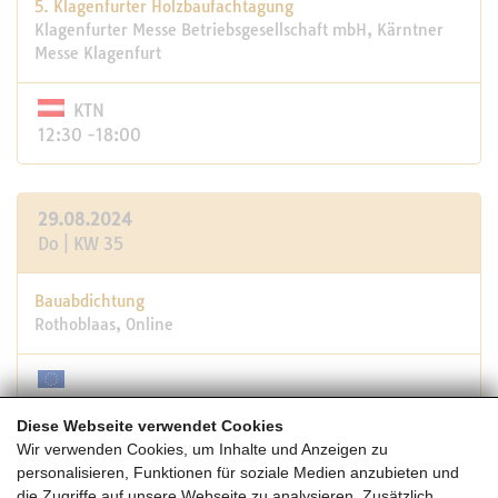
5. Klagenfurter Holzbaufachtagung
Klagenfurter Messe Betriebsgesellschaft mbH, Kärntner
Messe Klagenfurt
KTN
12:30 -18:00
29.08.2024
Do | KW 35
Bauabdichtung
Rothoblaas, Online
15:30 -17:00
Diese Webseite verwendet Cookies
Wir verwenden Cookies, um Inhalte und Anzeigen zu
personalisieren, Funktionen für soziale Medien anzubieten und
30.08.2024
die Zugriffe auf unsere Webseite zu analysieren. Zusätzlich