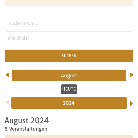
Suchen nach ...
pw_l
SUCHEN
August
HEUTE
2024
August 2024
8 Veranstaltungen