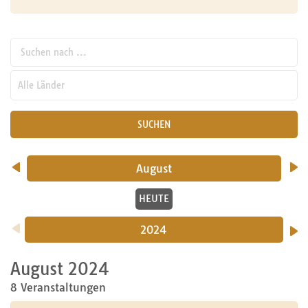
Suchen nach ...
pw_l
SUCHEN
August
HEUTE
2024
August 2024
8 Veranstaltungen