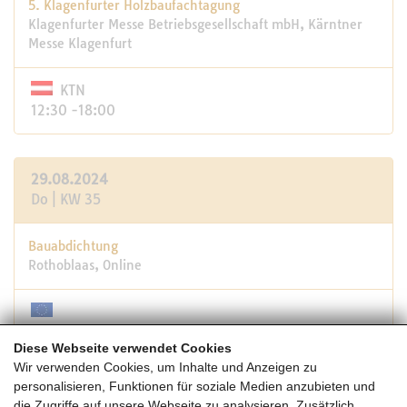
5. Klagenfurter Holzbaufachtagung
Klagenfurter Messe Betriebsgesellschaft mbH, Kärntner
Messe Klagenfurt
KTN
12:30 -18:00
29.08.2024
Do | KW 35
Bauabdichtung
Rothoblaas, Online
15:30 -17:00
Diese Webseite verwendet Cookies
Wir verwenden Cookies, um Inhalte und Anzeigen zu
personalisieren, Funktionen für soziale Medien anzubieten und
30.08.2024
die Zugriffe auf unsere Webseite zu analysieren. Zusätzlich