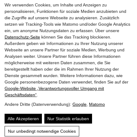
Wir verwenden Cookies, um Inhalte und Anzeigen zu
personalisieren, Funktionen für soziale Medien anzubieten und
die Zugriffe auf unsere Webseite zu analysieren. Zusätzlich
28.03.2024
setzen wir Tracking-Tools wie Matomo und/oder Google Analytics
Do | KW 13
ein, um anonyme Nutzungsdaten zu erfassen. Über unsere
Datenschutz-Seite
können Sie das Tracking blockieren.
Außerdem geben wir Informationen zu Ihrer Nutzung unserer
Seminar: Bauphysik Teil 2 Feuchte- & Wärmeschutz
Webseite an unsere Partner für soziale Medien, Werbung und
Holztechnikum Kuchl, ISOCELL GmbH CO KG
Analysen weiter. Unsere Partner führen diese Informationen
möglicherweise mit weiteren Daten zusammen, die Sie
SBG
bereitgestellt haben oder die im Rahmen Ihrer Nutzung der
12:00 -17:00
Dienste gesammelt wurden. Weitere Informationen dazu, wie
Google personenbezogene Daten verwendet, finden Sie auf der
Google‑Website „Verantwortungsvoller Umgang mit
Seiten drucken
Geschäftsdaten“
.
Andere Dritte (Datenverwendung):
Google
,
Matomo
© 2026 | Dein Date mit Holz.
powered by
KOPPELHUBER² und
Partner ZT OG
|
Alle Akzeptieren
Nur Statistik erlauben
Über uns
Datenschutz
Impressum
Nur unbedingt notwendige Cookies