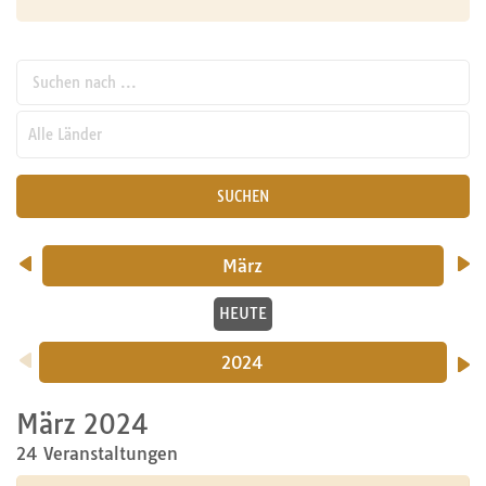
Suchen nach ...
pw_l
SUCHEN
März
HEUTE
2024
März 2024
24 Veranstaltungen