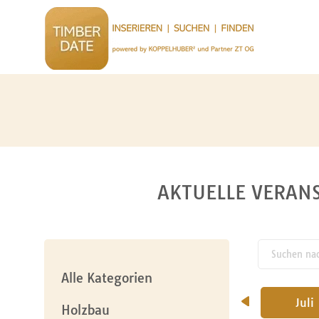
AKTUELLE VERANS
Suchen nach
pw_l
Alle Kategorien
April
Mai
Juni
Juli
Holzbau