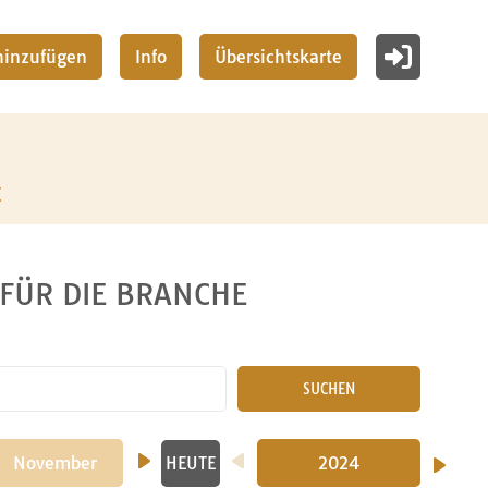
 hinzufügen
Info
Übersichtskarte
z
 FÜR DIE BRANCHE
SUCHEN
November
Dezember
2024
HEUTE