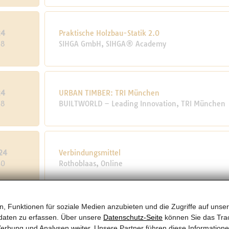
24
Praktische Holzbau-Statik 2.0
28
SIHGA GmbH, SIHGA® Academy
24
URBAN TIMBER: TRI München
28
BUILTWORLD – Leading Innovation, TRI München
24
Verbindungsmittel
30
Rothoblaas, Online
, Funktionen für soziale Medien anzubieten und die Zugriffe auf unser
24
Leistbares Wohnen in Holz-Hybrid Bauweise Postg
daten zu erfassen. Über unsere
Datenschutz-Seite
können Sie das Trac
1
proHolz Tirol, Haltestelle Volderer Brücke
erbung und Analysen weiter. Unsere Partner führen diese Information