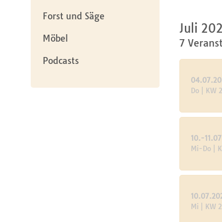
Forst und Säge
Juli 20
Möbel
7 Verans
Podcasts
04.07.2
Do | KW 
10.-11.0
Mi-Do | 
10.07.20
Mi | KW 