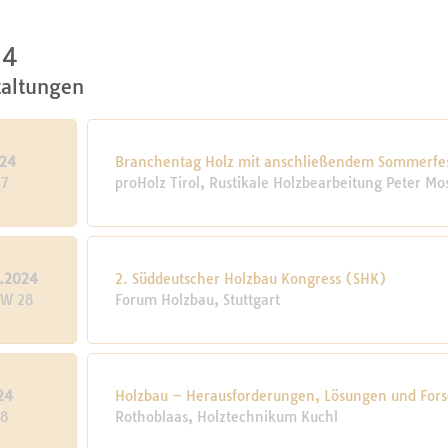
24
taltungen
024
Branchentag Holz mit anschließendem Sommerfe
27
proHolz Tirol, Rustikale Holzbearbeitung Peter Mo
7.2024
2. Süddeutscher Holzbau Kongress (SHK)
KW 28
Forum Holzbau, Stuttgart
24
Holzbau – Herausforderungen, Lösungen und Fors
28
Rothoblaas, Holztechnikum Kuchl