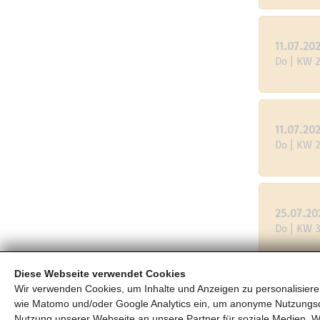
11.07.20
Do | KW 
11.07.20
Do | KW 
25.07.20
Do | KW 
Diese Webseite verwendet Cookies
Wir verwenden Cookies, um Inhalte und Anzeigen zu personalisieren
30.07.20
wie Matomo und/oder Google Analytics ein, um anonyme Nutzungs
Di | KW 3
Nutzung unserer Webseite an unsere Partner für soziale Medien, W