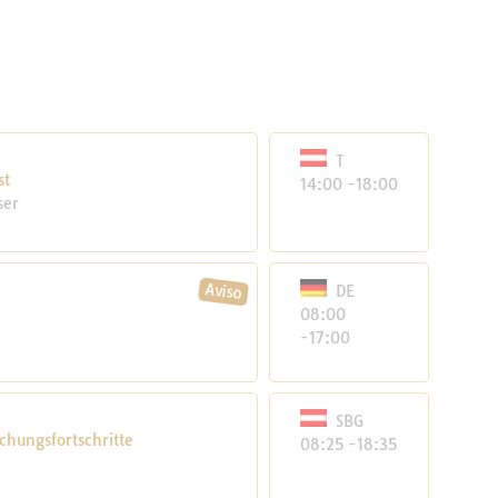
T
st
14:00 -18:00
ser
DE
08:00
-17:00
SBG
chungsfortschritte
08:25 -18:35