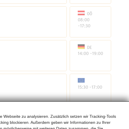
OÖ
08:00
-17:30
DE
14:00 -19:00
15:30 -17:00
T
e Webseite zu analysieren. Zusätzlich setzen wir Tracking-Tools
ründe Volders
15:00 -17:00
king blockieren. Außerdem geben wir Informationen zu Ihrer
en möglicherweise mit weiteren Daten zusammen, die Sie