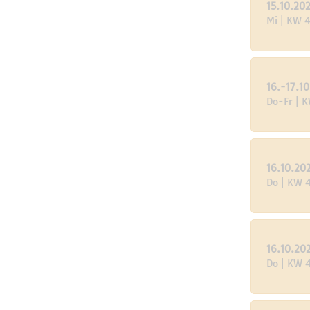
15.10.20
Mi | KW 
16.-17.1
Do-Fr | 
16.10.20
Do | KW 
16.10.20
Do | KW 