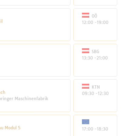
OÖ
il
12:00 -19:00
SBG
13:30 -21:00
KTN
ach
09:30 -12:30
pringer Maschinenfabrik
au Modul 5
17:00 -18:30