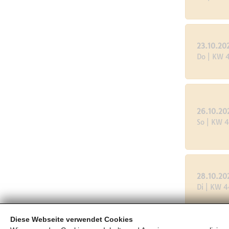
23.10.20
Do | KW 
26.10.20
So | KW 
28.10.20
Di | KW 4
Diese Webseite verwendet Cookies