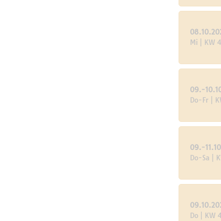
08.10.20
Mi | KW 4
09.-10.1
Do-Fr | 
09.-11.1
Do-Sa | 
09.10.20
Do | KW 