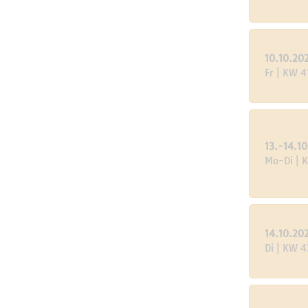
10.10.20
Fr | KW 4
13.-14.1
Mo-Di | 
14.10.20
Di | KW 4