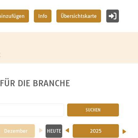
 hinzufügen
Info
Übersichtskarte
z
 FÜR DIE BRANCHE
SUCHEN
Dezember
2024
2025
HEUTE