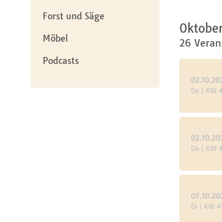
Forst und Säge
Oktobe
Möbel
26 Veran
Podcasts
02.10.20
Do | KW 
02.10.20
Do | KW 
07.10.20
Di | KW 4