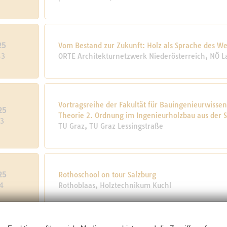
25
Vom Bestand zur Zukunft: Holz als Sprache des W
43
ORTE Architekturnetzwerk Niederösterreich, NÖ L
Vortragsreihe der Fakultät für Bauingenieurwiss
25
Theorie 2. Ordnung im Ingenieurholzbau aus der Si
43
TU Graz, TU Graz Lessingstraße
25
Rothoschool on tour Salzburg
4
Rothoblaas, Holztechnikum Kuchl