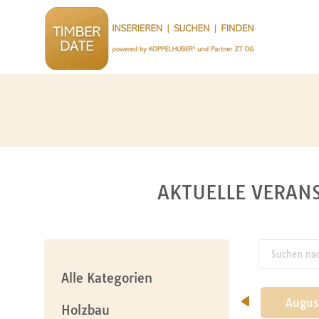
AKTUELLE VERANS
Suchen nach
pw_l
Alle Kategorien
Mai
Juni
Juli
Augus
Holzbau