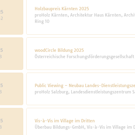
Holzbaupreis Kärnten 2025
25
proHolz Kärnten, Architektur Haus Kärnten, Archit
42
Ring 10
25
woodCircle Bildung 2025
3
Österreichische Forschungsförderungsgesellschaf
25
Public Viewing – Neubau Landes-Dienstleistungsz
3
proHolz Salzburg, Landesdienstleistungszentrum S
25
Vis-à-Vis im Village im Dritten
3
Überbau Bildungs-GmbH, Vis-à-Vis im Village im D