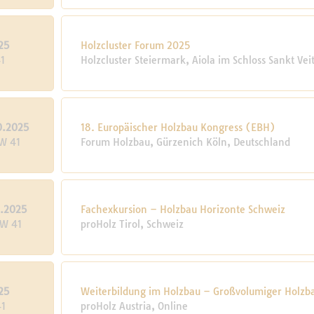
25
Holzcluster Forum 2025
1
Holzcluster Steiermark, Aiola im Schloss Sankt Vei
0.2025
18. Europäischer Holzbau Kongress (EBH)
KW 41
Forum Holzbau, Gürzenich Köln, Deutschland
0.2025
Fachexkursion – Holzbau Horizonte Schweiz
KW 41
proHolz Tirol, Schweiz
25
Weiterbildung im Holzbau – Großvolumiger Holzb
41
proHolz Austria, Online