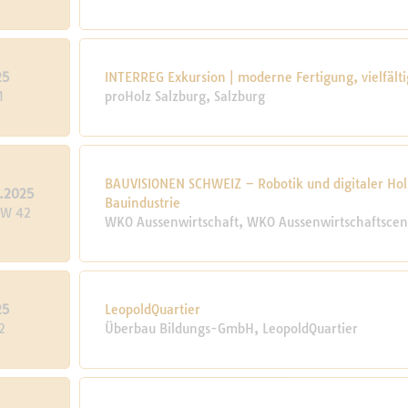
25
INTERREG Exkursion | moderne Fertigung, vielfäl
1
proHolz Salzburg, Salzburg
BAUVISIONEN SCHWEIZ – Robotik und digitaler Hol
0.2025
Bauindustrie
KW 42
WKO Aussenwirtschaft, WKO Aussenwirtschaftscen
25
LeopoldQuartier
2
Überbau Bildungs-GmbH, LeopoldQuartier