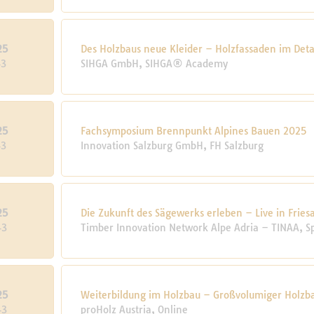
25
Des Holzbaus neue Kleider – Holzfassaden im Deta
43
SIHGA GmbH, SIHGA® Academy
25
Fachsymposium Brennpunkt Alpines Bauen 2025
43
Innovation Salzburg GmbH, FH Salzburg
25
Die Zukunft des Sägewerks erleben – Live in Fries
43
Timber Innovation Network Alpe Adria – TINAA, S
25
Weiterbildung im Holzbau – Großvolumiger Holzb
43
proHolz Austria, Online