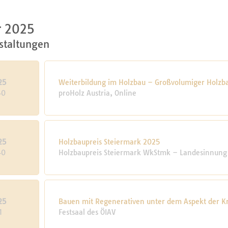
r 2025
staltungen
25
Weiterbildung im Holzbau – Großvolumiger Holzb
40
proHolz Austria, Online
25
Holzbaupreis Steiermark 2025
40
Holzbaupreis Steiermark WkStmk – Landesinnung
25
Bauen mit Regenerativen unter dem Aspekt der Kr
1
Festsaal des ÖIAV