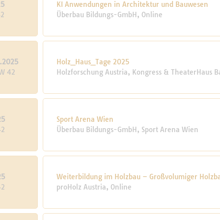
25
KI Anwendungen in Architektur und Bauwesen
42
Überbau Bildungs-GmbH, Online
0.2025
Holz_Haus_­Tage 2025
KW 42
Holzforschung Austria, Kongress & TheaterHaus Ba
25
Sport Arena Wien
42
Überbau Bildungs-GmbH, Sport Arena Wien
25
Weiterbildung im Holzbau – Großvolumiger Holzb
42
proHolz Austria, Online