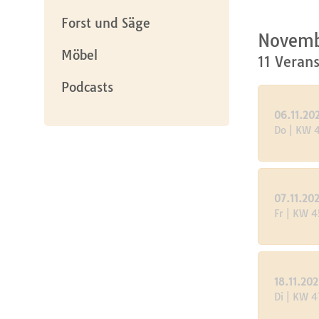
Forst und Säge
Novemb
Möbel
11 Veran
Podcasts
06.11.20
Do | KW 
07.11.20
Fr | KW 4
18.11.202
Di | KW 4