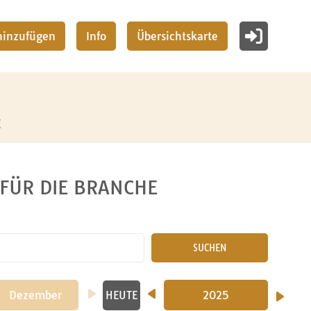
 hinzufügen
Info
Übersichtskarte
z
 FÜR DIE BRANCHE
SUCHEN
Dezember
2024
2025
HEUTE