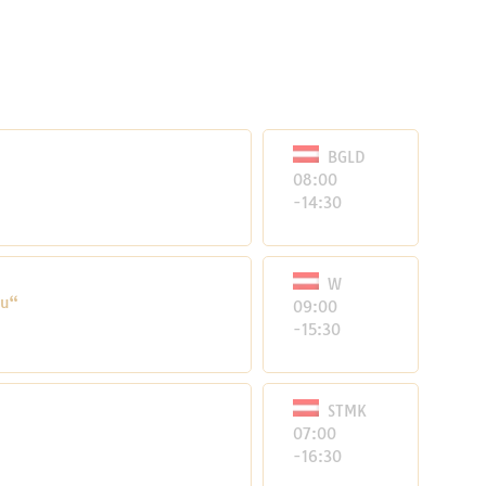
BGLD
08:00
-14:30
W
au“
09:00
-15:30
STMK
07:00
-16:30