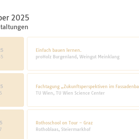
er 2025
staltungen
25
Einfach bauen lernen.
45
proHolz Burgenland, Weingut Meinklang
25
Fachtagung „Zukunftsperspektiven im Fassadenb
5
TU Wien, TU Wien Science Center
5
Rothoschool on Tour – Graz
7
Rothoblaas, Steiermarkhof