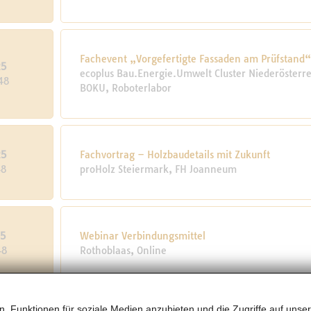
Fachevent „Vorgefertigte Fassaden am Prüfstand
25
ecoplus Bau.Energie.Umwelt Cluster Niederösterre
48
BOKU, Roboterlabor
25
Fachvortrag – Holzbaudetails mit Zukunft
48
proHolz Steiermark, FH Joanneum
25
Webinar Verbindungsmittel
48
Rothoblaas, Online
, Funktionen für soziale Medien anzubieten und die Zugriffe auf unser