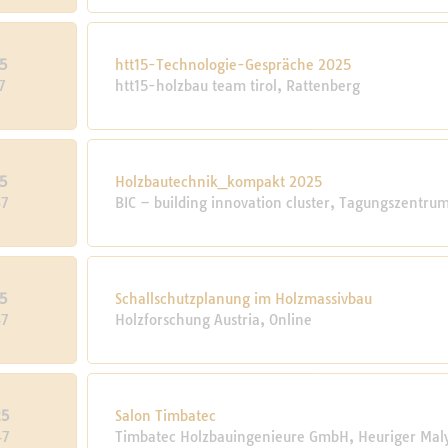
5
htt15-Technologie-Gespräche 2025
7
htt15-holzbau team tirol, Rattenberg
5
Holzbautechnik_kompakt 2025
47
BIC – building innovation cluster, Tagungszentru
5
Schall­schutz­pla­nung im Holz­mas­sivbau
47
Holzforschung Austria, Online
25
Salon Timbatec
47
Timbatec Holzbauingenieure GmbH, Heuriger Mal