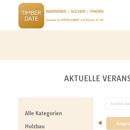
AKTUELLE VERANS
Suchen nach
pw_l
Alle Kategorien
Mai
Juni
Juli
Augus
Holzbau