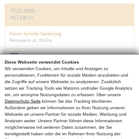
17.12.2025
Mi | KW 51
Forum Serielle Sanierung
Renowave.at, Online
Diese Webseite verwendet Cookies
15:30 -16:30
Wir verwenden Cookies, um Inhalte und Anzeigen zu
personalisieren, Funktionen für soziale Medien anzubieten und
die Zugriffe auf unsere Webseite zu analysieren. Zusätzlich
02.-04.12.2025
setzen wir Tracking-Tools wie Matomo und/oder Google Analytics
Mi-Do | KW 49
ein, um anonyme Nutzungsdaten zu erfassen. Über unsere
Datenschutz-Seite
können Sie das Tracking blockieren.
Außerdem geben wir Informationen zu Ihrer Nutzung unserer
30. Internationales Holzbau-Forum (IHF)
Webseite an unsere Partner für soziale Medien, Werbung und
Forum Holzbau, Kongresszentrum Innsbruck
Analysen weiter. Unsere Partner führen diese Informationen
möglicherweise mit weiteren Daten zusammen, die Sie
T
bereitgestellt haben oder die im Rahmen Ihrer Nutzung der
07:15 -15:00