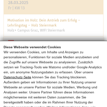
28.03.2025
Fr | KW 13
Motivation im Holz: Dein Antrieb zum Erfolg –
Lehrlingstag – Holz Steiermark
Holz+ Campus Graz, WIFI Steiermark
STMK
Diese Webseite verwendet Cookies
08:00 -18:00
Wir verwenden Cookies, um Inhalte und Anzeigen zu
personalisieren, Funktionen für soziale Medien anzubieten und
die Zugriffe auf unsere Webseite zu analysieren. Zusätzlich
12.-27.03.2025
setzen wir Tracking-Tools wie Matomo und/oder Google Analytics
Do-Do | KW 11
ein, um anonyme Nutzungsdaten zu erfassen. Über unsere
Datenschutz-Seite
können Sie das Tracking blockieren.
Außerdem geben wir Informationen zu Ihrer Nutzung unserer
Webinar Verbindungsmittel
Webseite an unsere Partner für soziale Medien, Werbung und
Rothoblaas, Online
Analysen weiter. Unsere Partner führen diese Informationen
möglicherweise mit weiteren Daten zusammen, die Sie
bereitgestellt haben oder die im Rahmen Ihrer Nutzung der
08:00 -09:00