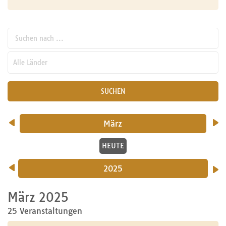
Suchen nach ...
pw_l
SUCHEN
März
HEUTE
2025
März 2025
25 Veranstaltungen