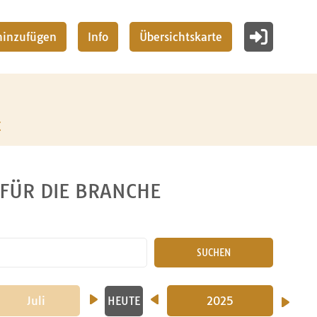
 hinzufügen
Info
Übersichtskarte
z
 FÜR DIE BRANCHE
SUCHEN
Juli
2024
August
September
2025
Okto
HEUTE