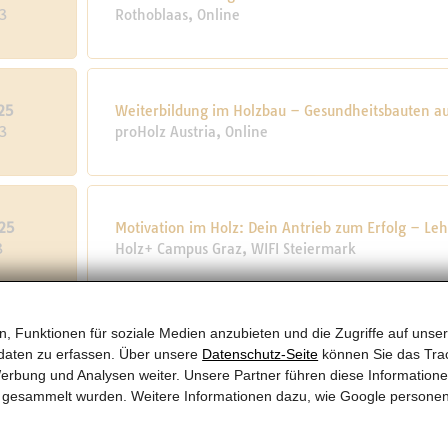
3
Rothoblaas, Online
25
Weiterbildung im Holzbau – Gesundheitsbauten au
3
proHolz Austria, Online
25
Motivation im Holz: Dein Antrieb zum Erfolg – Leh
3
Holz+ Campus Graz, WIFI Steiermark
, Funktionen für soziale Medien anzubieten und die Zugriffe auf unser
3.2025
Webinar Verbindungsmittel
daten zu erfassen. Über unsere
Datenschutz-Seite
können Sie das Trac
KW 11
Rothoblaas, Online
erbung und Analysen weiter. Unsere Partner führen diese Information
te gesammelt wurden. Weitere Informationen dazu, wie Google persone