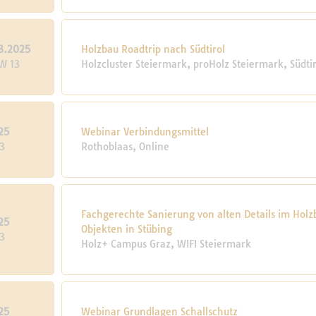
3.2025
Holzbau Roadtrip nach Südtirol
W 13
Holzcluster Steiermark, proHolz Steiermark, Südti
25
Webinar Verbindungsmittel
3
Rothoblaas, Online
Fachgerechte Sanierung von alten Details im Holz
25
Objekten in Stübing
3
Holz+ Campus Graz, WIFI Steiermark
25
Webinar Grundlagen Schallschutz