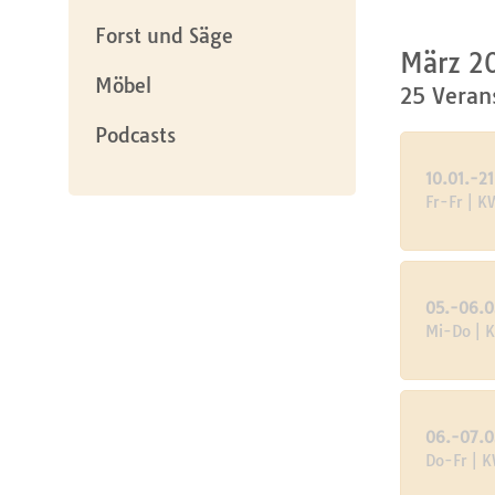
Forst und Säge
März 2
Möbel
25 Veran
Podcasts
10.01.-21
Fr-Fr | K
05.-06.0
Mi-Do | 
06.-07.0
Do-Fr | 