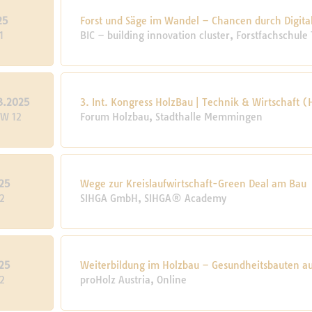
25
Forst und Säge im Wandel – Chancen durch Digita
1
BIC – building innovation cluster, Forstfachschul
3.2025
3. Int. Kongress HolzBau | Technik & Wirtschaft 
KW 12
Forum Holzbau, Stadthalle Memmingen
25
Wege zur Kreislaufwirtschaft-Green Deal am Bau
2
SIHGA GmbH, SIHGA® Academy
25
Weiterbildung im Holzbau – Gesundheitsbauten au
2
proHolz Austria, Online