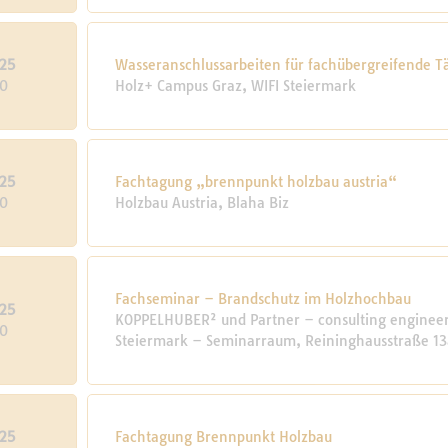
25
Wasseranschlussarbeiten für fachübergreifende Tä
10
Holz+ Campus Graz, WIFI Steiermark
25
Fachtagung „brennpunkt holzbau austria“
10
Holzbau Austria, Blaha Biz
Fachseminar – Brandschutz im Holzhochbau
25
KOPPELHUBER² und Partner – consulting engineers
10
Steiermark – Seminarraum, Reininghausstraße 13
25
Fachtagung Brennpunkt Holzbau