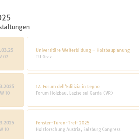
025
staltungen
.03.25
Universitäre Weiterbildung – Holzbauplanung
W 02
TU Graz
3.2025
12. Forum dell’Edilizia in Legno
KW 10
Forum Holzbau, Lazise sul Garda (VR)
3.2025
Fenster-Türen-Treff 2025
KW 10
Holzforschung Austria, Salzburg Congress