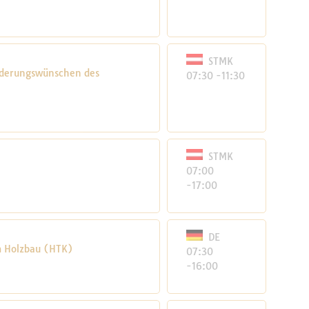
STMK
derungswünschen des
07:30 -11:30
STMK
07:00
-17:00
DE
m Holzbau (HTK)
07:30
-16:00