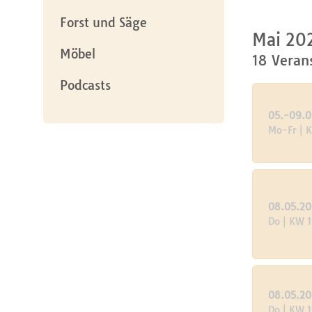
Forst und Säge
Mai 20
Möbel
18 Veran
Podcasts
05.-09.0
Mo-Fr | 
08.05.20
Do | KW 
08.05.20
Do | KW 