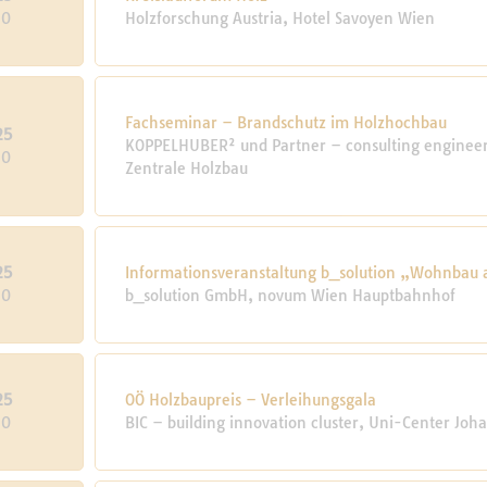
20
Holzforschung Austria, Hotel Savoyen Wien
Fachseminar – Brandschutz im Holzhochbau
25
KOPPELHUBER² und Partner – consulting engineers
20
Zentrale Holzbau
25
Informationsveranstaltung b_solution „Wohnbau a
20
b_solution GmbH, novum Wien Hauptbahnhof
25
OÖ Holzbaupreis – Verleihungsgala
20
BIC – building innovation cluster, Uni-Center Joh