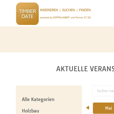
AKTUELLE VERANS
Suchen nach
pw_l
Alle Kategorien
Februar
März
April
Mai
Holzbau