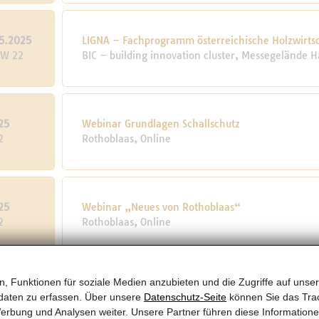
5.2025
LIGNA – Fachprogramm österreichische Holzwirts
KW 22
BIC – building innovation cluster, Messegelände 
25
Webinar Grundlagen Schallschutz
2
Rothoblaas, Online
25
Webinar „Neues von Rothoblaas“
2
Rothoblaas, Online
, Funktionen für soziale Medien anzubieten und die Zugriffe auf unser
5.2025
Webinar Verbindungsmittel
daten zu erfassen. Über unsere
Datenschutz-Seite
können Sie das Trac
KW 21
Rothoblaas, Online
erbung und Analysen weiter. Unsere Partner führen diese Information