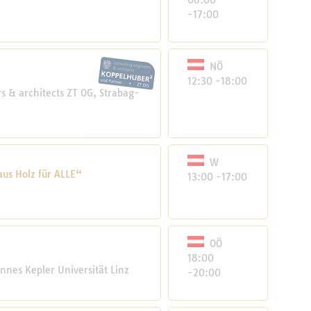
08:00
-17:00
NÖ
12:30 -18:00
 & architects ZT OG, Strabag-
W
us Holz für ALLE“
13:00 -17:00
OÖ
18:00
annes Kepler Universität Linz
-20:00