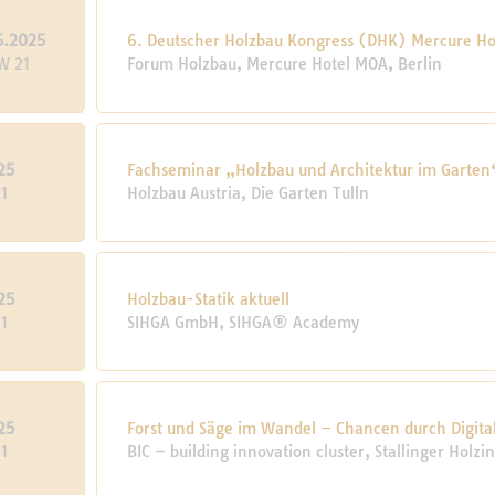
5.2025
6. Deutscher Holzbau Kongress (DHK) Mercure Ho
W 21
Forum Holzbau, Mercure Hotel MOA, Berlin
25
Fachseminar „Holzbau und Architektur im Garten
1
Holzbau Austria, Die Garten Tulln
25
Holzbau-Statik aktuell
1
SIHGA GmbH, SIHGA® Academy
25
Forst und Säge im Wandel – Chancen durch Digita
1
BIC – building innovation cluster, Stallinger Holz