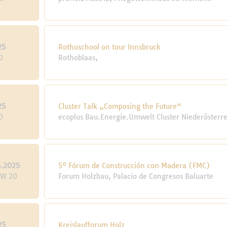
25
Rothoschool on tour Innsbruck
0
Rothoblaas,
25
Cluster Talk „Composing the Future“
0
ecoplus Bau.Energie.Umwelt Cluster Niederösterre
5.2025
5º Fórum de Construcción con Madera (FMC)
KW 20
Forum Holzbau, Palacio de Congresos Baluarte
25
Kreislaufforum Holz