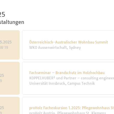
25
staltungen
5.2025
Österreichisch-Australischer Wohnbau Summit
KW 19
WKO Aussenwirtschaft, Sydney
Fachseminar – Brandschutz im Holzhochbau
25
KOPPELHUBER² und Partner – consulting engineers
19
Universität Innsbruck, Campus Technik
25
proHolz Fachexkursion 1.2025: Pflegewohnhaus S
19
proHolz Austria, Pflegewohnhaus St. Klemens