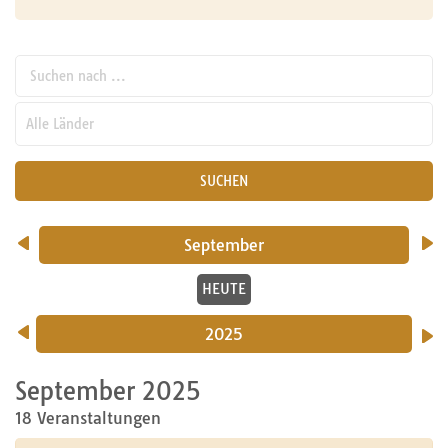
Suchen nach ...
pw_l
SUCHEN
September
HEUTE
2025
September 2025
18 Veranstaltungen