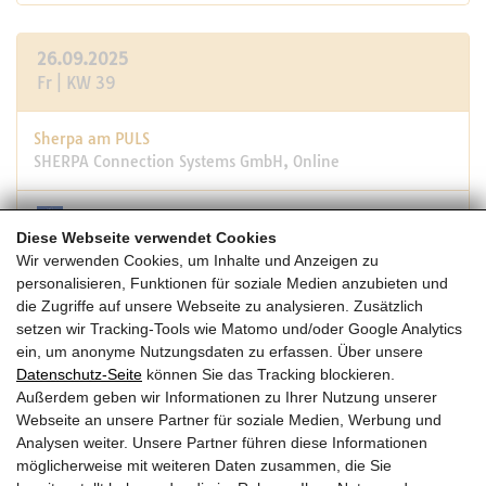
26.09.2025
Fr | KW 39
Sherpa am PULS
SHERPA Connection Systems GmbH, Online
Diese Webseite verwendet Cookies
10:00 -10:40
Wir verwenden Cookies, um Inhalte und Anzeigen zu
personalisieren, Funktionen für soziale Medien anzubieten und
die Zugriffe auf unsere Webseite zu analysieren. Zusätzlich
16.04.-24.09.25
setzen wir Tracking-Tools wie Matomo und/oder Google Analytics
Do-Mi | KW 16
ein, um anonyme Nutzungsdaten zu erfassen. Über unsere
Datenschutz-Seite
können Sie das Tracking blockieren.
Außerdem geben wir Informationen zu Ihrer Nutzung unserer
5. Forum Wood Building Nordic 2026
Webseite an unsere Partner für soziale Medien, Werbung und
Forum Holzbau, Oslo Congress Centre
Analysen weiter. Unsere Partner führen diese Informationen
möglicherweise mit weiteren Daten zusammen, die Sie
NORWEGEN