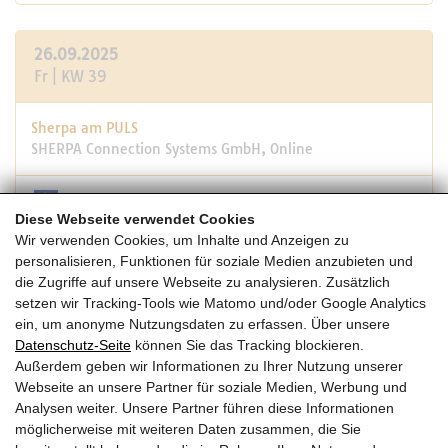
26.09.2025
Fr | KW 39
Sherpa am PULS
SHERPA Connection Systems GmbH, Online
Diese Webseite verwendet Cookies
10:00 -10:40
Wir verwenden Cookies, um Inhalte und Anzeigen zu
personalisieren, Funktionen für soziale Medien anzubieten und
die Zugriffe auf unsere Webseite zu analysieren. Zusätzlich
16.04.-24.09.25
setzen wir Tracking-Tools wie Matomo und/oder Google Analytics
Do-Mi | KW 16
ein, um anonyme Nutzungsdaten zu erfassen. Über unsere
Datenschutz-Seite
können Sie das Tracking blockieren.
Außerdem geben wir Informationen zu Ihrer Nutzung unserer
5. Forum Wood Building Nordic 2026
Webseite an unsere Partner für soziale Medien, Werbung und
Forum Holzbau, Oslo Congress Centre
Analysen weiter. Unsere Partner führen diese Informationen
möglicherweise mit weiteren Daten zusammen, die Sie
NORWEGEN