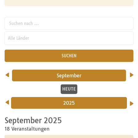
Suchen nach ...
pw_l
SUCHEN
September
HEUTE
2025
September 2025
18 Veranstaltungen