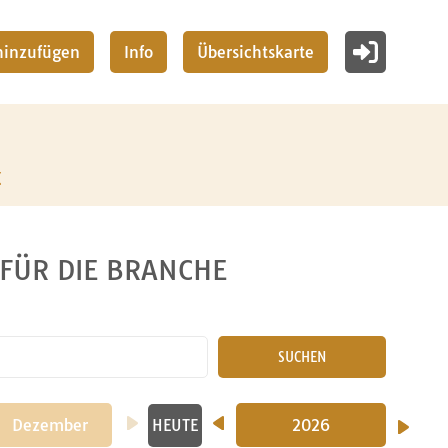
 hinzufügen
Info
Übersichtskarte
z
 FÜR DIE BRANCHE
SUCHEN
2024
Dezember
2025
2026
HEUTE