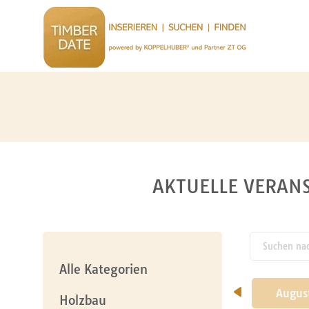
AKTUELLE VERANS
Suchen nach
pw_l
Alle Kategorien
Mai
Juni
Juli
Augus
Holzbau