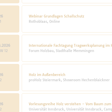
26
Webinar Grundlagen Schallschutz
1
Rothoblaas, Online
3.2026
Internationale Fachtagung Tragwerksplanung im
KW 12
Forum Holzbau, Stadthalle Memmingen
26
Holz im Außenbereich
2
proHolz Steiermark, Showroom Hechenblaickner
26
Vorlesungsreihe Holz verstehen – Vom Baum zum
2
Universität Innsbruck, Univer­sität Inns­bruck, Ca