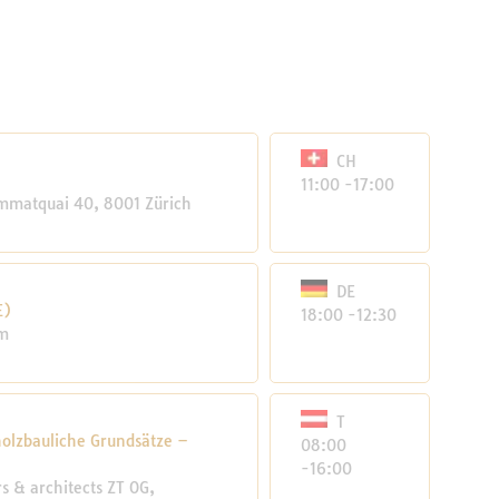
CH
11:00 -17:00
mmatquai 40, 8001 Zürich
DE
E)
18:00 -12:30
im
T
olzbauliche Grundsätze –
08:00
-16:00
 & architects ZT OG,