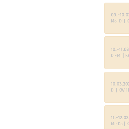
09.-10.0
Mo-Di | 
10.-11.0
Di-Mi | K
10.03.20
Di | KW 1
11.-12.0
Mi-Do | 