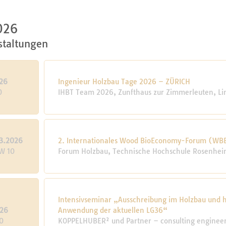
026
staltungen
26
Ingenieur Holzbau Tage 2026 – ZÜRICH
0
IHBT Team 2026, Zunfthaus zur Zimmerleuten, Li
3.2026
2. Internationales Wood BioEconomy-Forum (WB
KW 10
Forum Holzbau, Technische Hochschule Rosenhe
Intensivseminar „Ausschreibung im Holzbau und h
026
Anwendung der aktuellen LG36“
0
KOPPELHUBER² und Partner – consulting engineers