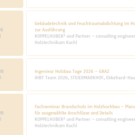
Gebäudetechnik und Feuchtraumabdichtung im Hol
26
zur Ausführung
1
KOPPELHUBER² und Partner – consulting engineers
Holztechnikum Kuchl
26
Ingenieur Holzbau Tage 2026 – GRAZ
1
IHBT Team 2026, STEIERMARKHOF, Ekkehard-Haue
Fachseminar Brandschutz im Holzhochbau – Plan
26
für ausgewählte Anschlüsse und Details
1
KOPPELHUBER² und Partner – consulting engineers
Holztechnikum Kuchl