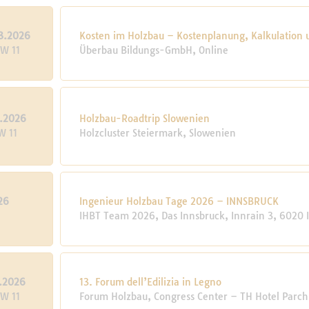
3.2026
Kosten im Holzbau – Kostenplanung, Kalkulation
KW 11
Überbau Bildungs-GmbH, Online
3.2026
Holzbau-Roadtrip Slowenien
W 11
Holzcluster Steiermark, Slowenien
26
Ingenieur Holzbau Tage 2026 – INNSBRUCK
1
IHBT Team 2026, Das Innsbruck, Innrain 3, 6020 
3.2026
13. Forum dell’Edilizia in Legno
KW 11
Forum Holzbau, Congress Center – TH Hotel Parchi