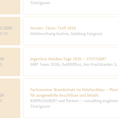
TiroLignum
3.2026
Fenster-Türen-Treff 2026
KW 10
Holzforschung Austria, Salzburg Congress
26
Ingenieur Holzbau Tage 2026 – STUTTGART
10
IHBT Team 2026, OutOfOffice, Am Fruchtkasten 3, 
Fachseminar Brandschutz im Holzhochbau – Plan
26
für ausgewählte Anschlüsse und Details
10
KOPPELHUBER² und Partner – consulting engineers
TiroLignum