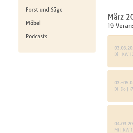
Forst und Säge
März 2
Möbel
19 Veran
Podcasts
03.03.20
Di | KW 1
03.-05.0
Di-Do | 
04.03.2
Mi | KW 1