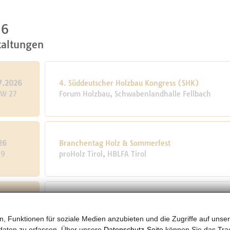
26
taltungen
7.2026
4. Süddeutscher Holzbau Kongress (SHK)
KW 27
Forum Holzbau, Schwabenlandhalle Fellbach
26
Branchentag Holz & Sommerfest
29
proHolz Tirol, HBLFA Tirol
Fachsymposium „Weiterbauen mit Holz – Wertsch
26
Wiederverwendung“
, Funktionen für soziale Medien anzubieten und die Zugriffe auf unser
9
Karlsruher Institut für Technologie, Karlsruher Ins
daten zu erfassen. Über unsere
Datenschutz-Seite
können Sie das Trac