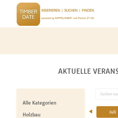
AKTUELLE VERANS
Suchen nach
pw_l
Alle Kategorien
April
Mai
Juni
Juli
Holzbau