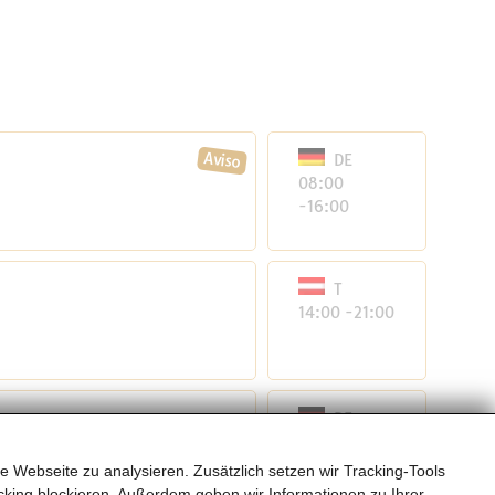
DE
08:00
-16:00
T
14:00 -21:00
DE
öpfung durch
09:00
-18:00
e Webseite zu analysieren. Zusätzlich setzen wir Tracking-Tools
titut für Technologie,
king blockieren. Außerdem geben wir Informationen zu Ihrer