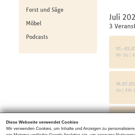
Forst und Säge
Juli 20
Möbel
3 Verans
Podcasts
01.-02.0
Mi-Do | 
16.07.20
Do | KW 
Diese Webseite verwendet Cookies
17.07.20
Wir verwenden Cookies, um Inhalte und Anzeigen zu personalisieren
Fr | KW 2
wie Matomo und/oder Google Analytics ein, um anonyme Nutzungs