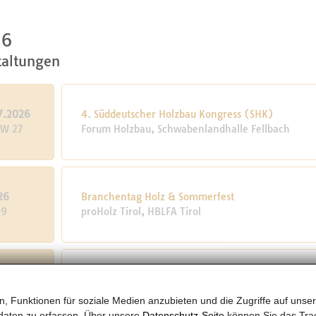
26
taltungen
7.2026
4. Süddeutscher Holzbau Kongress (SHK)
KW 27
Forum Holzbau, Schwabenlandhalle Fellbach
26
Branchentag Holz & Sommerfest
29
proHolz Tirol, HBLFA Tirol
Fachsymposium „Weiterbauen mit Holz – Wertsch
26
Wiederverwendung“
, Funktionen für soziale Medien anzubieten und die Zugriffe auf unser
9
Karlsruher Institut für Technologie, Karlsruher Ins
daten zu erfassen. Über unsere
Datenschutz-Seite
können Sie das Trac