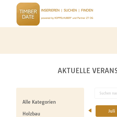
AKTUELLE VERANS
Suchen nach
pw_l
Alle Kategorien
April
Mai
Juni
Juli
Holzbau