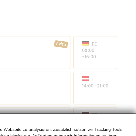
DE
08:00
-16:00
T
14:00 -21:00
DE
öpfung durch
09:00
-18:00
e Webseite zu analysieren. Zusätzlich setzen wir Tracking-Tools
titut für Technologie,
king blockieren. Außerdem geben wir Informationen zu Ihrer