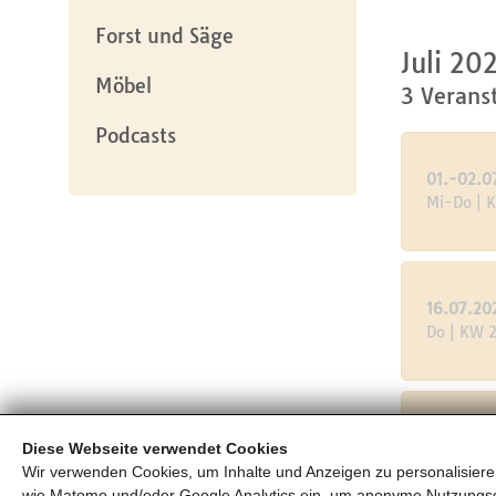
Forst und Säge
Juli 20
Möbel
3 Verans
Podcasts
01.-02.0
Mi-Do | 
16.07.20
Do | KW 
Diese Webseite verwendet Cookies
17.07.20
Wir verwenden Cookies, um Inhalte und Anzeigen zu personalisieren
Fr | KW 2
wie Matomo und/oder Google Analytics ein, um anonyme Nutzungs