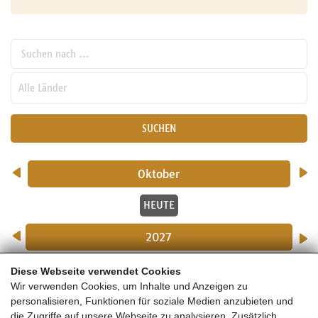
Suchen nach ...
pw_l
SUCHEN
Oktober
HEUTE
2027
Diese Webseite verwendet Cookies
Oktober 2027
Wir verwenden Cookies, um Inhalte und Anzeigen zu
1 Veranstaltungen
personalisieren, Funktionen für soziale Medien anzubieten und
die Zugriffe auf unsere Webseite zu analysieren. Zusätzlich