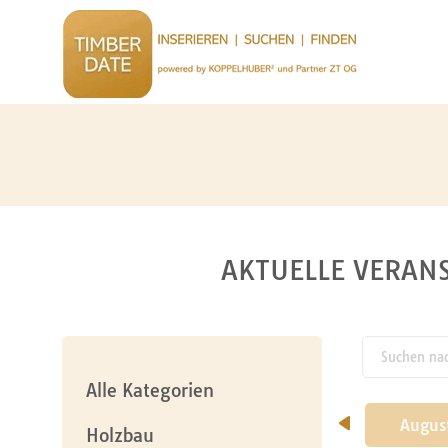
AKTUELLE VERANS
Suchen nach
pw_l
Alle Kategorien
Mai
Juni
Juli
Augus
Holzbau