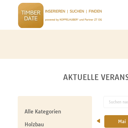
AKTUELLE VERANS
Suchen nach
pw_l
Alle Kategorien
Februar
März
April
Mai
Holzbau