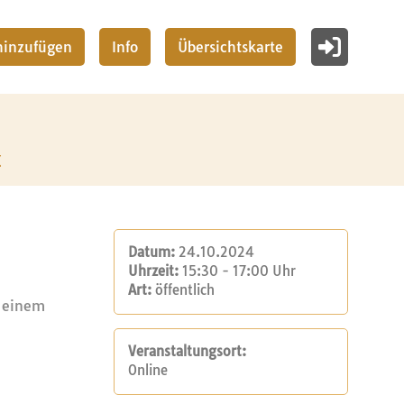
 hinzufügen
Info
Übersichtskarte
z
Datum:
24.10.2024
Uhrzeit:
15:30 - 17:00 Uhr
Art:
öffentlich
 einem
Veranstaltungsort:
Online