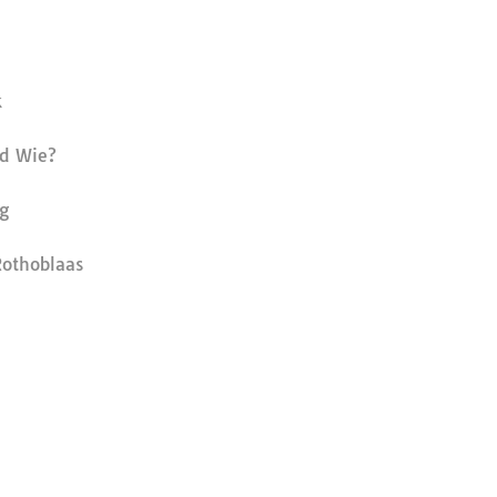
k
d Wie?
g
othoblaas