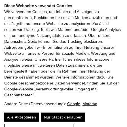
Diese Webseite verwendet Cookies
Sponsoren:
Wir verwenden Cookies, um Inhalte und Anzeigen zu
personalisieren, Funktionen für soziale Medien anzubieten und
Stora Enso
die Zugriffe auf unsere Webseite zu analysieren. Zusätzlich
setzen wir Tracking-Tools wie Matomo und/oder Google Analytics
ein, um anonyme Nutzungsdaten zu erfassen. Über unsere
Kosten:
Datenschutz-Seite
können Sie das Tracking blockieren.
150 Euro (exkl. MwSt.) für alle 5 Termine
Außerdem geben wir Informationen zu Ihrer Nutzung unserer
Reduzierter Preis für Mitglieder der IG Architektur: 100
Webseite an unsere Partner für soziale Medien, Werbung und
Euro (exkl. MwSt.)
Analysen weiter. Unsere Partner führen diese Informationen
möglicherweise mit weiteren Daten zusammen, die Sie
bereitgestellt haben oder die im Rahmen Ihrer Nutzung der
Dienste gesammelt wurden. Weitere Informationen dazu, wie
Google personenbezogene Daten verwendet, finden Sie auf der
Zurück zur Übersicht
Google‑Website „Verantwortungsvoller Umgang mit
Geschäftsdaten“
.
Andere Dritte (Datenverwendung):
Google
,
Matomo
© 2026 | Dein Date mit Holz.
powered by
KOPPELHUBER² und
Partner ZT OG
|
Alle Akzeptieren
Nur Statistik erlauben
Über uns
Datenschutz
Impressum