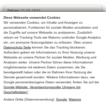
Datum:
23.05.2023
Uhrzeit:
00:00 - 00:00 Uhr
Diese Webseite verwendet Cookies
Art:
limitierte Teilnehmerzahl
Wir verwenden Cookies, um Inhalte und Anzeigen zu
personalisieren, Funktionen für soziale Medien anzubieten und
die Zugriffe auf unsere Webseite zu analysieren. Zusätzlich
Veranstalter:
setzen wir Tracking-Tools wie Matomo und/oder Google Analytics
proHolz Niederösterreich
ein, um anonyme Nutzungsdaten zu erfassen. Über unsere
Datenschutz-Seite
können Sie das Tracking blockieren.
Außerdem geben wir Informationen zu Ihrer Nutzung unserer
Kosten:
Webseite an unsere Partner für soziale Medien, Werbung und
Die Veranstaltung ist kostenfrei.
Analysen weiter. Unsere Partner führen diese Informationen
möglicherweise mit weiteren Daten zusammen, die Sie
bereitgestellt haben oder die im Rahmen Ihrer Nutzung der
Dienste gesammelt wurden. Weitere Informationen dazu, wie
Google personenbezogene Daten verwendet, finden Sie auf der
Zurück zur Übersicht
Google‑Website „Verantwortungsvoller Umgang mit
Geschäftsdaten“
.
Andere Dritte (Datenverwendung):
Google
,
Matomo
© 2026 | Dein Date mit Holz.
powered by
KOPPELHUBER² und