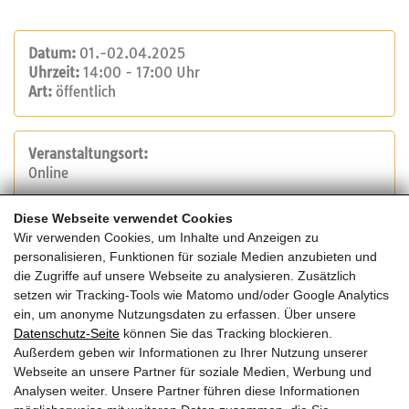
Datum:
01.-02.04.2025
Uhrzeit:
14:00 - 17:00 Uhr
Art:
öffentlich
Veranstaltungsort:
Online
Diese Webseite verwendet Cookies
Veranstalter:
Wir verwenden Cookies, um Inhalte und Anzeigen zu
Überbau Bildungs-GmbH
personalisieren, Funktionen für soziale Medien anzubieten und
Tel.: +43 1 934 66 59
die Zugriffe auf unsere Webseite zu analysieren. Zusätzlich
E-Mail:
akademie@ueberbau.at
setzen wir Tracking-Tools wie Matomo und/oder Google Analytics
Website
ein, um anonyme Nutzungsdaten zu erfassen. Über unsere
Datenschutz-Seite
können Sie das Tracking blockieren.
Außerdem geben wir Informationen zu Ihrer Nutzung unserer
Kosten:
Webseite an unsere Partner für soziale Medien, Werbung und
€ 580,- zzgl. 20% USt.
Analysen weiter. Unsere Partner führen diese Informationen