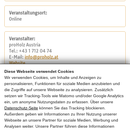
Veranstaltungsort:
Online
Veranstalter:
proHolz Austria
Tel.: +43 1 712 04 74
E-Mail:
info@proholz.at
Website
Diese Webseite verwendet Cookies
Wir verwenden Cookies, um Inhalte und Anzeigen zu
Sponsoren:
personalisieren, Funktionen für soziale Medien anzubieten und
die Zugriffe auf unsere Webseite zu analysieren. Zusätzlich
KLH Massivholz
setzen wir Tracking-Tools wie Matomo und/oder Google Analytics
ein, um anonyme Nutzungsdaten zu erfassen. Über unsere
Datenschutz-Seite
können Sie das Tracking blockieren.
Kosten:
Außerdem geben wir Informationen zu Ihrer Nutzung unserer
192 Euro inkl. Mwst. (160 Euro exkl. Mwst.) für alle 5
Webseite an unsere Partner für soziale Medien, Werbung und
Termine
Analysen weiter. Unsere Partner führen diese Informationen