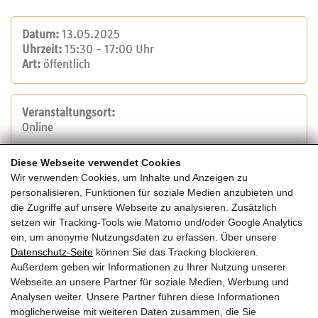
Datum:
13.05.2025
Uhrzeit:
15:30 - 17:00 Uhr
Art:
öffentlich
Veranstaltungsort:
Online
Diese Webseite verwendet Cookies
Veranstalter:
Wir verwenden Cookies, um Inhalte und Anzeigen zu
ecoplus Bau.Energie.Umwelt Cluster Niederösterreich
personalisieren, Funktionen für soziale Medien anzubieten und
Tel.: +43 2742 9000-19650
die Zugriffe auf unsere Webseite zu analysieren. Zusätzlich
E-Mail:
bauenergieumwelt@ecoplus.at
setzen wir Tracking-Tools wie Matomo und/oder Google Analytics
Website
ein, um anonyme Nutzungsdaten zu erfassen. Über unsere
Datenschutz-Seite
können Sie das Tracking blockieren.
Außerdem geben wir Informationen zu Ihrer Nutzung unserer
Kosten:
Webseite an unsere Partner für soziale Medien, Werbung und
Die Veranstaltung ist kostenfrei.
Analysen weiter. Unsere Partner führen diese Informationen
möglicherweise mit weiteren Daten zusammen, die Sie