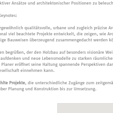
tiver Ansätze und architektonischer Positionen zu beleuc
Keynotes:
rgewöhnlich qualitätsvolle, urbane und zugleich präzise Ar
al viel beachtete Projekte entwickelt, die zeigen, wie Arc
altige Bauweisen überzeugend zusammengedacht werden k
en begrüßen, der den Holzbau auf besonders visionäre Wei
islaufdenken und neue Lebensmodelle zu starken räumliche
Planer eröffnet seine Haltung spannende Perspektiven dar
Gesellschaft einnehmen kann.
hlte Projekte
, die unterschiedliche Zugänge zum zeitgem
über Planung und Konstruktion bis zur Umsetzung.