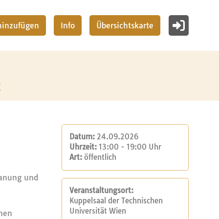
 hinzufügen
Info
Übersichtskarte
z
Datum:
24.09.2026
Uhrzeit:
13:00 - 19:00 Uhr
Art:
öffentlich
Planung und
Veranstaltungsort:
Kuppelsaal der Technischen
Universität Wien
nen