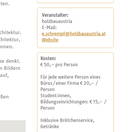
hten.
Veranstalter:
holzbauaustria
E-Mail:
chitektur.
e.schrempf@holzbauaustria.at
hitektur,
Website
önnen.
Kosten:
se denkt.
€ 50,– pro Person
n Bildern
auf,
Für jede weitere Person eines
Büros/einer Firma € 20,– /
Person
Student:innen,
äßen
Bildungseinrichtungen: € 15,– /
Person
Inklusive Brötchenservice,
Getränke