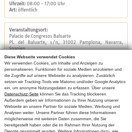
Uhrzeit:
08:00 - 17:00 Uhr
Art:
öffentlich
Veranstaltungsort:
Palacio de Congresos Baluarte
Pl. del Baluarte, s/n, 31002 Pamplona, Navarra,
Spanien
Diese Webseite verwendet Cookies
Wir verwenden Cookies, um Inhalte und Anzeigen zu
Veranstalter:
personalisieren, Funktionen für soziale Medien anzubieten und
Forum Holzbau
die Zugriffe auf unsere Webseite zu analysieren. Zusätzlich
Tel.: +41 32 327 20 00
setzen wir Tracking-Tools wie Matomo und/oder Google Analytics
E-Mail:
info@forum-holzbau.com
ein, um anonyme Nutzungsdaten zu erfassen. Über unsere
Website
Datenschutz-Seite
können Sie das Tracking blockieren.
Außerdem geben wir Informationen zu Ihrer Nutzung unserer
Webseite an unsere Partner für soziale Medien, Werbung und
Kosten:
Analysen weiter. Unsere Partner führen diese Informationen
möglicherweise mit weiteren Daten zusammen, die Sie
bereitgestellt haben oder die im Rahmen Ihrer Nutzung der
Dienste gesammelt wurden. Weitere Informationen dazu, wie