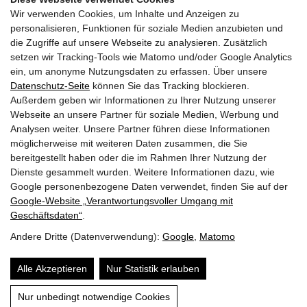
Kosten:
Wir verwenden Cookies, um Inhalte und Anzeigen zu
gemeinsames Abendessen 10. Juni 2024: EUR 38.-
personalisieren, Funktionen für soziale Medien anzubieten und
ganze Veranstaltung 11./12. Juni 2024: EUR 495.-
die Zugriffe auf unsere Webseite zu analysieren. Zusätzlich
nur Dienstag 11. Juni 2024: EUR 320.-
setzen wir Tracking-Tools wie Matomo und/oder Google Analytics
nur Mittwoch 12. Juni 2024: EUR 245.-
ein, um anonyme Nutzungsdaten zu erfassen. Über unsere
Vertreter:in von Schulen/Behörden: EUR 255.-
Datenschutz-Seite
können Sie das Tracking blockieren.
Studierende (ohne Abendessen): EUR 90.-
Außerdem geben wir Informationen zu Ihrer Nutzung unserer
Digitale Tagungsunterlagen (keine Teilnahme): EUR
Webseite an unsere Partner für soziale Medien, Werbung und
150.-
Analysen weiter. Unsere Partner führen diese Informationen
möglicherweise mit weiteren Daten zusammen, die Sie
bereitgestellt haben oder die im Rahmen Ihrer Nutzung der
Dienste gesammelt wurden. Weitere Informationen dazu, wie
Google personenbezogene Daten verwendet, finden Sie auf der
Zurück zur Übersicht
Google‑Website „Verantwortungsvoller Umgang mit
Geschäftsdaten“
.
Andere Dritte (Datenverwendung):
Google
,
Matomo
© 2026 | Dein Date mit Holz.
powered by
KOPPELHUBER² und
Partner ZT OG
|
Alle Akzeptieren
Nur Statistik erlauben
Über uns
Datenschutz
Impressum
Nur unbedingt notwendige Cookies