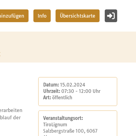
 hinzufügen
Info
Übersichtskarte
z
Datum:
15.02.2024
Uhrzeit:
07:30 - 12:00 Uhr
Art:
öffentlich
erarbeiten
blauf der
Veranstaltungsort:
TiroLignum
Salzbergstraße 100, 6067