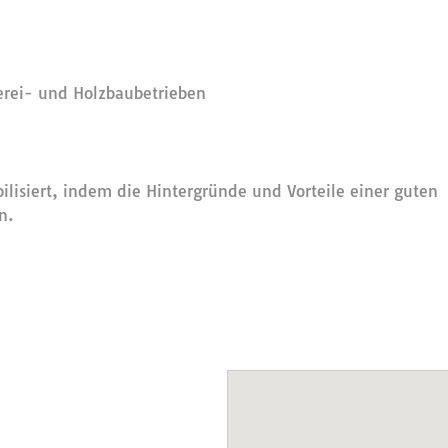
erei- und Holzbaubetrieben
ilisiert, indem die Hintergründe und Vorteile einer guten
n.