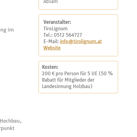
Absam
Veranstalter:
TiroLignum
ung im
Tel.: 0512 564727
E-Mail:
info@tirolignum.at
Website
Kosten:
200 € pro Person für 5 UE (50 %
Rabatt für Mitglieder der
Landesinnung Holzbau)
r Hochbau,
rpunkt