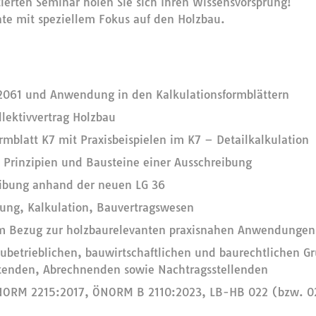
ierten Seminar holen Sie sich Ihren Wissensvorsprung!
ate mit speziellem Fokus auf den Holzbau.
061 und Anwendung in den Kalkulationsformblättern
llektivvertrag Holzbau
blatt K7 mit Praxisbeispielen im K7 – Detailkalkulation
 Prinzipien und Bausteine einer Ausschreibung
eibung anhand der neuen LG 36
ng, Kalkulation, Bauvertragswesen
kem Bezug zur holzbaurelevanten praxisnahen Anwendungen
ubetrieblichen, bauwirtschaftlichen und baurechtlichen G
etenden, Abrechnenden sowie Nachtragsstellenden
ORM 2215:2017, ÖNORM B 2110:2023, LB-HB 022 (bzw. 0