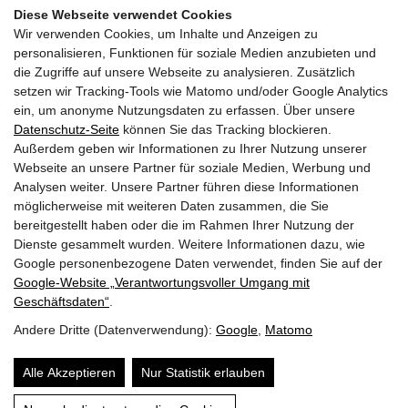
Diese Webseite verwendet Cookies
Wir verwenden Cookies, um Inhalte und Anzeigen zu
Sponsoren:
personalisieren, Funktionen für soziale Medien anzubieten und
die Zugriffe auf unsere Webseite zu analysieren. Zusätzlich
in Kooperation mit Wirtschaftskammer Stmk,
setzen wir Tracking-Tools wie Matomo und/oder Google Analytics
Ziviltechnikerkammer Stmk, Wifi Stmk und ZT Forum
ein, um anonyme Nutzungsdaten zu erfassen. Über unsere
Datenschutz-Seite
können Sie das Tracking blockieren.
Außerdem geben wir Informationen zu Ihrer Nutzung unserer
Kosten:
Webseite an unsere Partner für soziale Medien, Werbung und
150,- Euro (exkl. 0% MwSt.)
Analysen weiter. Unsere Partner führen diese Informationen
möglicherweise mit weiteren Daten zusammen, die Sie
bereitgestellt haben oder die im Rahmen Ihrer Nutzung der
Dienste gesammelt wurden. Weitere Informationen dazu, wie
Google personenbezogene Daten verwendet, finden Sie auf der
Zurück zur Übersicht
Google‑Website „Verantwortungsvoller Umgang mit
Geschäftsdaten“
.
Andere Dritte (Datenverwendung):
Google
,
Matomo
© 2026 | Dein Date mit Holz.
powered by
KOPPELHUBER² und
Partner ZT OG
|
Alle Akzeptieren
Nur Statistik erlauben
Über uns
Datenschutz
Impressum