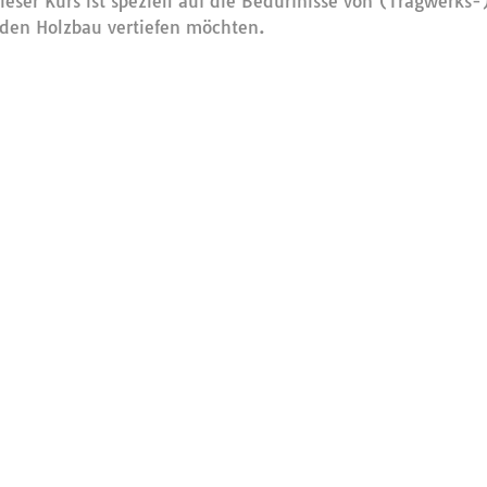
eser Kurs ist speziell auf die Bedürfnisse von (Tragwerks
 den Holzbau vertiefen möchten.