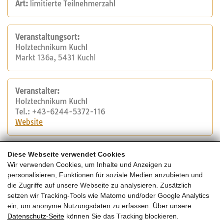
Art:
limitierte Teilnehmerzahl
Veranstaltungsort:
Holztechnikum Kuchl
Markt 136a, 5431 Kuchl
Veranstalter:
Holztechnikum Kuchl
Tel.: +43-6244-5372-116
Website
Kosten:
Diese Webseite verwendet Cookies
Kosten: *383,20 €
Wir verwenden Cookies, um Inhalte und Anzeigen zu
personalisieren, Funktionen für soziale Medien anzubieten und
*Dieser Kurs ist im Semesterprogramm der FH Salzburg
die Zugriffe auf unsere Webseite zu analysieren. Zusätzlich
integriert. Mit Zahlung der Kursgebühr sind Sie für
setzen wir Tracking-Tools wie Matomo und/oder Google Analytics
dasWintersemester 2023/24 als außerordentlicher
ein, um anonyme Nutzungsdaten zu erfassen. Über unsere
Hörer an der FH inskripiert und können noch weitere
Datenschutz-Seite
können Sie das Tracking blockieren.